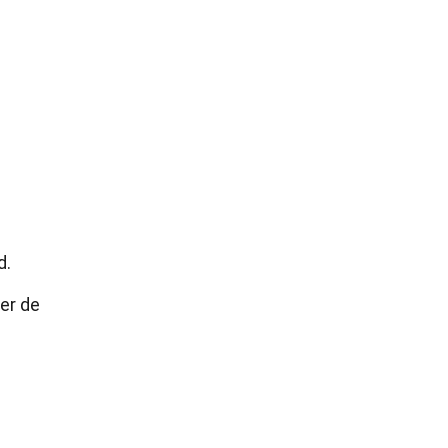
d.
er de