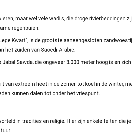
eren, maar wel vele wadi's, die droge rivierbeddingen zij
dzame regenbuien.
 "Lege Kwart", is de grootste aaneengesloten zandwoestij
an het zuiden van Saoedi-Arabië.
s Jabal Sawda, die ongeveer 3.000 meter hoog is en zich 
rt van extreem heet in de zomer tot koel in de winter, m
den kunnen dalen tot onder het vriespunt.
teld in tradities en religie. Hier zijn enkele feiten die j
tuur.