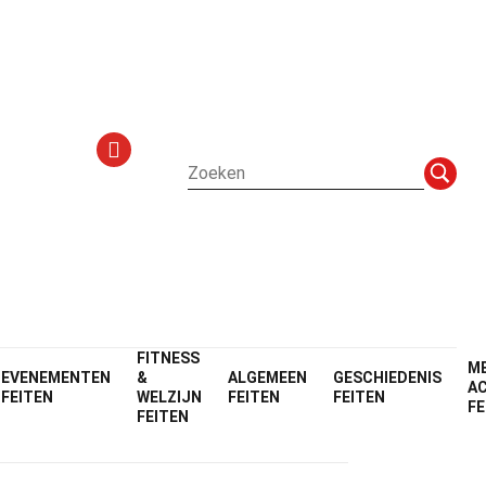
r redactie
FITNESS
M
EVENEMENTEN
&
ALGEMEEN
GESCHIEDENIS
AC
FEITEN
WELZIJN
FEITEN
FEITEN
FE
FEITEN