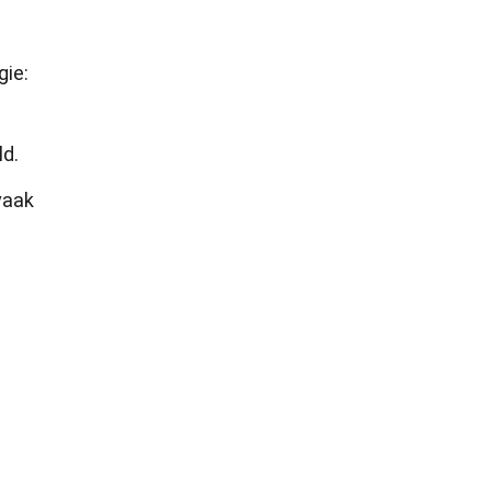
gie:
ld.
vaak