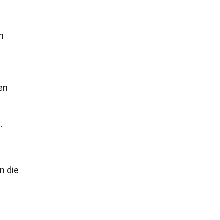
n
en
.
n die