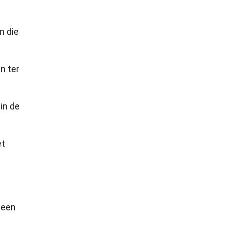
n die
n ter
in de
et
e een