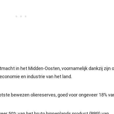
acht in het Midden-Oosten, voornamelijk dankzij zijn o
e economie en industrie van het land.
ootste bewezen oliereserves, goed voor ongeveer 18% va
eveer 50% van het bruto binnenlands product (BBP) van