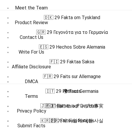
Meet the Team
🇩🇰 29 Fakta om Tyskland
Product Review
🇬🇷 29 Γεγονότα για το Γερμανία
Contact Us
🇪🇸 29 Hechos Sobre Alemania
Write For Us
🇫🇮 29 Faktaa Saksa
Affiliate Disclosure
🇫🇷 29 Faits sur Allemagne
DMCA
🇮🇹 29 Fatti su Germania
🌍 Facts
Terms
🇯🇵 31個のモルディブの事実
🇩🇪 Fakten auf Deutsch
Privacy Policy
🇰🇷 29 가지 독일에 대한 사실
🇫🇷 Faits en français
Submit Facts