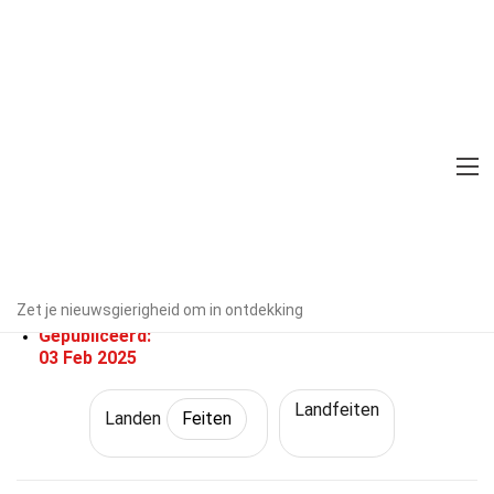
Home
Wereld
Feiten
Landen
Feiten
29 Feiten Over Duitsland
Door experts geverifieerd
Richtlijnen voor redactie
Geschreven Door:
Zet je nieuwsgierigheid om in ontdekking
Korney Schroder
Gepubliceerd:
03 Feb 2025
Landfeiten
Landen
Feiten