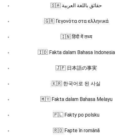
🇸🇦 حقائق باللغة العربية
🇬🇷 Γεγονότα στα ελληνικά
🇮🇳 हिंदी में तथ्य
🇮🇩 Fakta dalam Bahasa Indonesia
🇯🇵 日本語の事実
🇰🇷 한국어로 된 사실
🇲🇾 Fakta dalam Bahasa Melayu
🇵🇱 Fakty po polsku
🇷🇴 Fapte în română