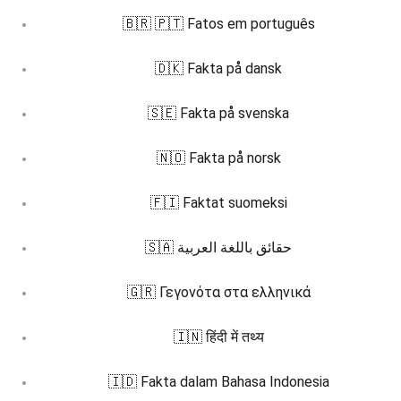
🇧🇷 🇵🇹 Fatos em português
🇩🇰 Fakta på dansk
🇸🇪 Fakta på svenska
🇳🇴 Fakta på norsk
🇫🇮 Faktat suomeksi
🇸🇦 حقائق باللغة العربية
🇬🇷 Γεγονότα στα ελληνικά
🇮🇳 हिंदी में तथ्य
🇮🇩 Fakta dalam Bahasa Indonesia