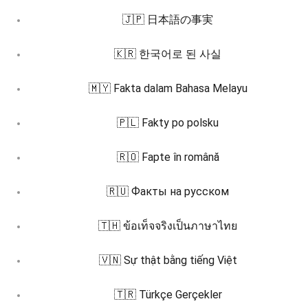
🇯🇵 日本語の事実
🇰🇷 한국어로 된 사실
🇲🇾 Fakta dalam Bahasa Melayu
🇵🇱 Fakty po polsku
🇷🇴 Fapte în română
🇷🇺 Факты на русском
🇹🇭 ข้อเท็จจริงเป็นภาษาไทย
🇻🇳 Sự thật bằng tiếng Việt
🇹🇷 Türkçe Gerçekler