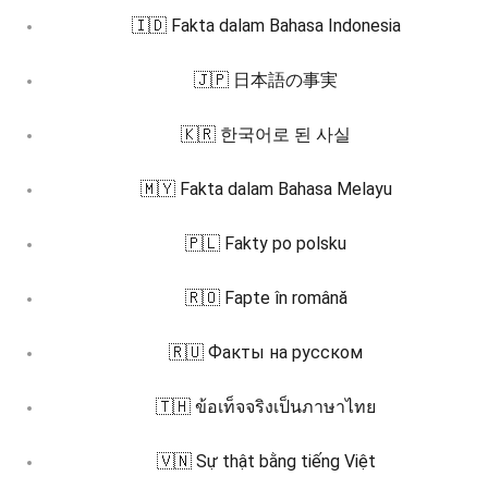
🇮🇩 Fakta dalam Bahasa Indonesia
🇯🇵 日本語の事実
🇰🇷 한국어로 된 사실
🇲🇾 Fakta dalam Bahasa Melayu
🇵🇱 Fakty po polsku
🇷🇴 Fapte în română
🇷🇺 Факты на русском
🇹🇭 ข้อเท็จจริงเป็นภาษาไทย
🇻🇳 Sự thật bằng tiếng Việt