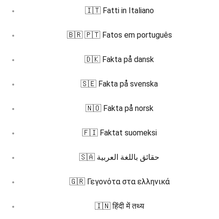
🇮🇹 Fatti in Italiano
🇧🇷 🇵🇹 Fatos em português
🇩🇰 Fakta på dansk
🇸🇪 Fakta på svenska
🇳🇴 Fakta på norsk
🇫🇮 Faktat suomeksi
🇸🇦 حقائق باللغة العربية
🇬🇷 Γεγονότα στα ελληνικά
🇮🇳 हिंदी में तथ्य