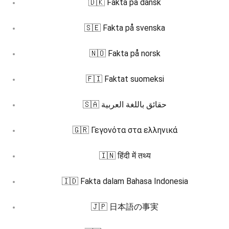
🇩🇰 Fakta på dansk
🇸🇪 Fakta på svenska
🇳🇴 Fakta på norsk
🇫🇮 Faktat suomeksi
🇸🇦 حقائق باللغة العربية
🇬🇷 Γεγονότα στα ελληνικά
🇮🇳 हिंदी में तथ्य
🇮🇩 Fakta dalam Bahasa Indonesia
🇯🇵 日本語の事実