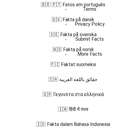
🇧🇷 🇵🇹 Fatos em português
Terms
🇩🇰 Fakta på dansk
Privacy Policy
🇸🇪 Fakta på svenska
Submit Facts
🇳🇴 Fakta på norsk
More Facts
🇫🇮 Faktat suomeksi
🇸🇦 حقائق باللغة العربية
🇬🇷 Γεγονότα στα ελληνικά
🇮🇳 हिंदी में तथ्य
🇮🇩 Fakta dalam Bahasa Indonesia