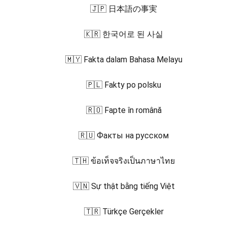
🇯🇵 日本語の事実
🇰🇷 한국어로 된 사실
🇲🇾 Fakta dalam Bahasa Melayu
🇵🇱 Fakty po polsku
🇷🇴 Fapte în română
🇷🇺 Факты на русском
🇹🇭 ข้อเท็จจริงเป็นภาษาไทย
🇻🇳 Sự thật bằng tiếng Việt
🇹🇷 Türkçe Gerçekler