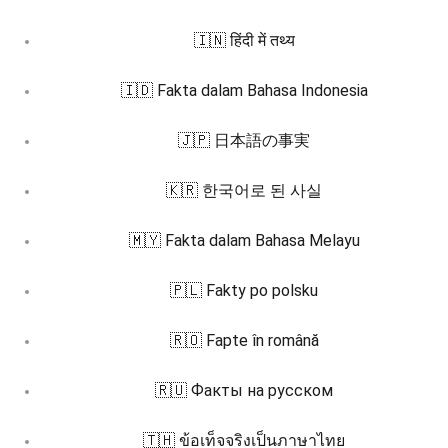
🇮🇳 हिंदी में तथ्य
🇮🇩 Fakta dalam Bahasa Indonesia
🇯🇵 日本語の事実
🇰🇷 한국어로 된 사실
🇲🇾 Fakta dalam Bahasa Melayu
🇵🇱 Fakty po polsku
🇷🇴 Fapte în română
🇷🇺 Факты на русском
🇹🇭 ข้อเท็จจริงเป็นภาษาไทย