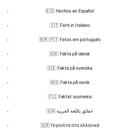
🇪🇸 Hechos en Español
🇮🇹 Fatti in Italiano
🇧🇷 🇵🇹 Fatos em português
🇩🇰 Fakta på dansk
🇸🇪 Fakta på svenska
🇳🇴 Fakta på norsk
🇫🇮 Faktat suomeksi
🇸🇦 حقائق باللغة العربية
🇬🇷 Γεγονότα στα ελληνικά