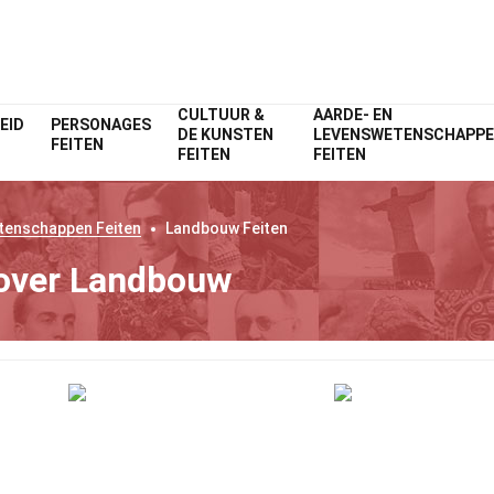
CULTUUR &
AARDE- EN
EID
PERSONAGES
DE KUNSTEN
LEVENSWETENSCHAPP
FEITEN
FEITEN
FEITEN
etenschappen
Feiten
Landbouw
Feiten
 over Landbouw