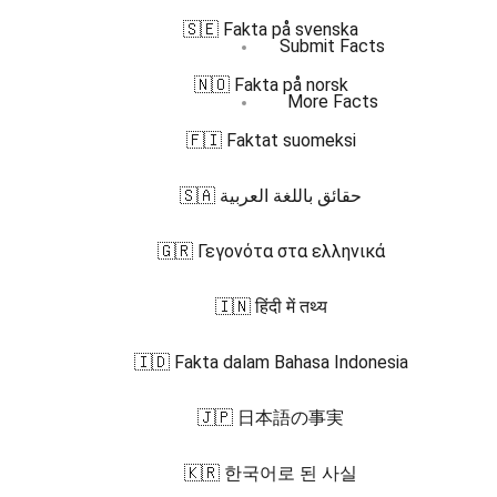
🇸🇪 Fakta på svenska
Submit Facts
🇳🇴 Fakta på norsk
More Facts
🇫🇮 Faktat suomeksi
🇸🇦 حقائق باللغة العربية
🇬🇷 Γεγονότα στα ελληνικά
🇮🇳 हिंदी में तथ्य
🇮🇩 Fakta dalam Bahasa Indonesia
🇯🇵 日本語の事実
🇰🇷 한국어로 된 사실