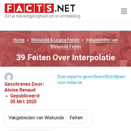
Zet je nieuwsgierigheid om in ontdekking
Home
Wiskunde & Logica
Feiten
Vakgebieden van
Wiskunde
Feiten
39 Feiten Over Interpolatie
Door experts geverifieerd
Richtlijnen
voor redactie
Geschreven Door:
Aloise Renaud
Gepubliceerd:
05 Mrt 2025
Vakgebieden van Wiskunde
Feiten