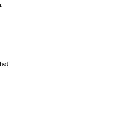
.
 het