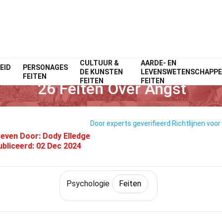
CULTUUR &
AARDE- EN
EID
Home
PERSONAGES
Fitness & Welzijn
Feiten
Psychologie
Feiten
DE KUNSTEN
LEVENSWETENSCHAPP
FEITEN
FEITEN
FEITEN
26 Feiten Over Angst
Door experts geverifieerd
Richtlijnen voor
even Door:
Dody Elledge
bliceerd:
02 Dec 2024
Psychologie
Feiten