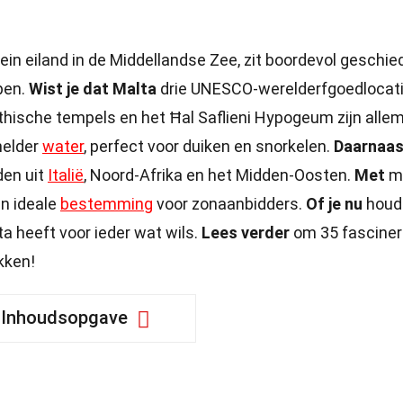
ein eiland in de Middellandse Zee, zit boordevol geschie
pen.
Wist je dat Malta
drie UNESCO-werelderfgoedlocat
thische tempels en het Ħal Saflieni Hypogeum zijn alle
helder
water
, perfect voor duiken en snorkelen.
Daarnaas
den uit
Italië
, Noord-Afrika en het Midden-Oosten.
Met
m
en ideale
bestemming
voor zonaanbidders.
Of je nu
houd
ta heeft voor ieder wat wils.
Lees verder
om 35 fascine
kken!
Inhoudsopgave