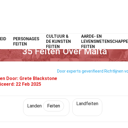
CULTUUR &
AARDE- EN
EID
PERSONAGES
Home
Wereld
Feiten
Landen
Feiten
DE KUNSTEN
LEVENSWETENSCHAPP
FEITEN
FEITEN
FEITEN
35 Feiten Over Malta
Door experts geverifieerd
Richtlijnen v
en Door:
Grete Blackstone
iceerd:
22 Feb 2025
Landfeiten
Landen
Feiten