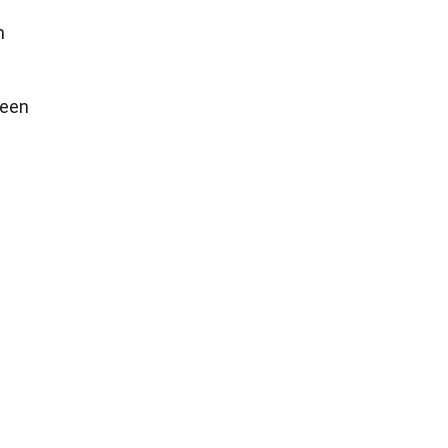
n
 een