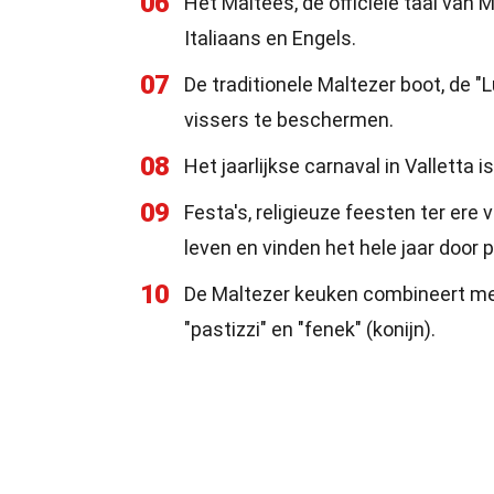
06
Het Maltees, de officiële taal van 
Italiaans en Engels.
07
De traditionele Maltezer boot, de 
vissers te beschermen.
08
Het jaarlijkse carnaval in Valletta 
09
Festa's, religieuze feesten ter ere 
leven en vinden het hele jaar door p
10
De Maltezer keuken combineert me
"pastizzi" en "fenek" (konijn).