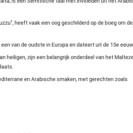
Malta, is een Semitische taal met invloeden uit het Arabis
"Luzzu", heeft vaak een oog geschilderd op de boeg om de
is een van de oudste in Europa en dateert uit de 15e eeuw
van heiligen, zijn een belangrijk onderdeel van het Maltez
laats.
diterrane en Arabische smaken, met gerechten zoals