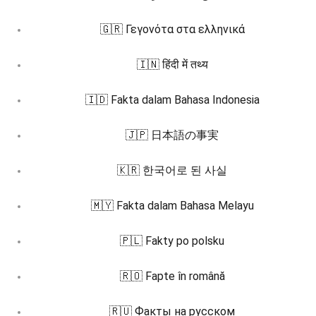
🇬🇷 Γεγονότα στα ελληνικά
🇮🇳 हिंदी में तथ्य
🇮🇩 Fakta dalam Bahasa Indonesia
🇯🇵 日本語の事実
🇰🇷 한국어로 된 사실
🇲🇾 Fakta dalam Bahasa Melayu
🇵🇱 Fakty po polsku
🇷🇴 Fapte în română
🇷🇺 Факты на русском