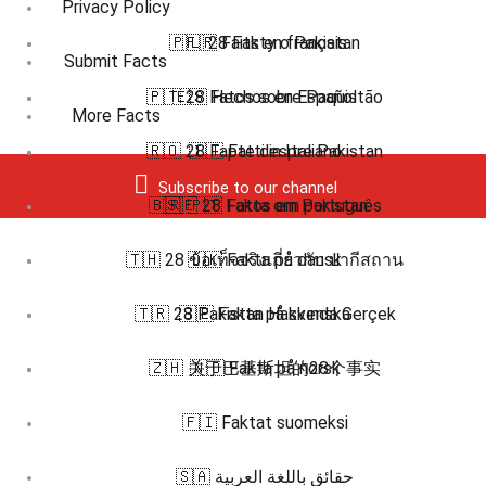
Privacy Policy
🇵🇱 28 Fakty o Pakistan
🇫🇷 Faits en français
Submit Facts
🇵🇹 28 Fatos sobre Paquistão
🇪🇸 Hechos en Español
More Facts
🇷🇴 28 Fapte despre Pakistan
🇮🇹 Fatti in Italiano
Subscribe to our channel
🇧🇷 🇵🇹 Fatos em português
🇸🇪 28 Fakta om Pakistan
🇹🇭 28 ข้อเท็จจริงเกี่ยวกับ ปากีสถาน
🇩🇰 Fakta på dansk
🇹🇷 28 Pakistan Hakkında Gerçek
🇸🇪 Fakta på svenska
🇿🇭 关于巴基斯坦的28个事实
🇳🇴 Fakta på norsk
🇫🇮 Faktat suomeksi
🇸🇦 حقائق باللغة العربية