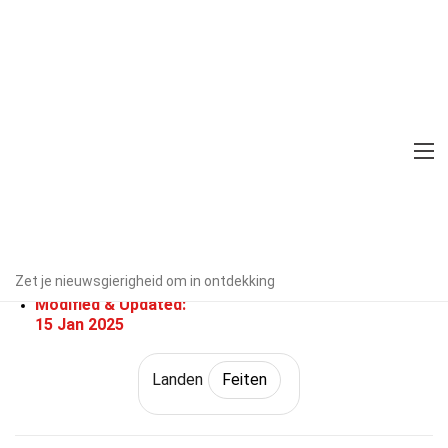
Home
Wereld
Feiten
Landen
Feiten
28 Feiten Over Pakistan
Door experts geverifieerd
Richtlijnen
voor redactie
Geschreven Door:
Zet je nieuwsgierigheid om in ontdekking
Devora Hom
Modified & Updated:
15 Jan 2025
Landen
Feiten