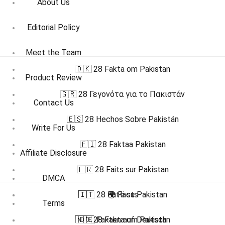
About Us
Editorial Policy
Meet the Team
🇩🇰 28 Fakta om Pakistan
Product Review
🇬🇷 28 Γεγονότα για το Πακιστάν
Contact Us
🇪🇸 28 Hechos Sobre Pakistán
Write For Us
🇫🇮 28 Faktaa Pakistan
Affiliate Disclosure
🇫🇷 28 Faits sur Pakistan
DMCA
🇮🇹 28 Fatti su Pakistan
🌍 Facts
Terms
🇳🇴 28 Fakta om Pakistan
🇩🇪 Fakten auf Deutsch