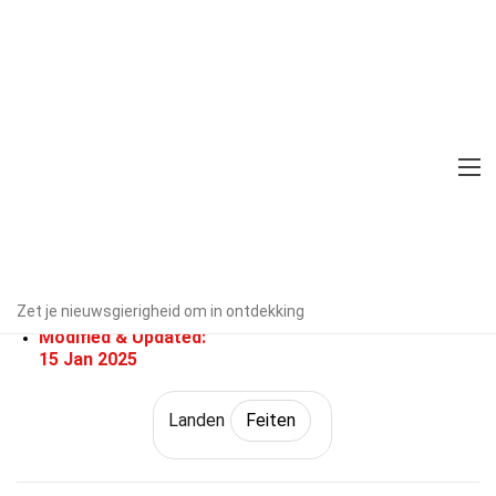
Home
Wereld
Feiten
Landen
Feiten
25 Feiten Over Armenië
Door experts geverifieerd
Richtlijnen
voor redactie
Geschreven Door:
Sue
Zet je nieuwsgierigheid om in ontdekking
Wacker
Modified & Updated:
15 Jan 2025
Landen
Feiten