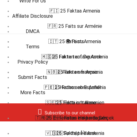
Write For Us
🇫🇮 25 Faktaa Armenia
Affiliate Disclosure
🇫🇷 25 Faits sur Arménie
DMCA
🇮🇹 25 Fatti su Armenia
🌍 Facts
Terms
🇲🇸 25 Fakta tentang Armenia
🇩🇪 Fakten auf Deutsch
Privacy Policy
🇳🇴 25 Fakta om Armenia
🇫🇷 Faits en français
Submit Facts
🇵🇹 25 Fatos sobre Armênia
🇪🇸 Hechos en Español
More Facts
🇸🇪 25 Fakta om Armenien
🇮🇹 Fatti in Italiano
Subscribe to our channel
🇹🇷 25 Ermenistan Hakkında Gerçek
🇧🇷 🇵🇹 Fatos em português
🇻🇮 25 Sự thật về Armenia
🇩🇰 Fakta på dansk