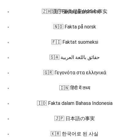
🇿🇭 关于亚美尼亚的25个事实
🇸🇪 Fakta på svenska
🇳🇴 Fakta på norsk
🇫🇮 Faktat suomeksi
🇸🇦 حقائق باللغة العربية
🇬🇷 Γεγονότα στα ελληνικά
🇮🇳 हिंदी में तथ्य
🇮🇩 Fakta dalam Bahasa Indonesia
🇯🇵 日本語の事実
🇰🇷 한국어로 된 사실