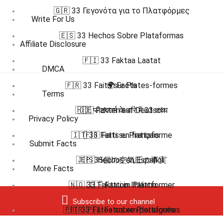
🇬🇷 33 Γεγονότα για το Πλατφόρμες
Write For Us
🇪🇸 33 Hechos Sobre Plataformas
Affiliate Disclosure
🇫🇮 33 Faktaa Laatat
DMCA
🇫🇷 33 Faits sur Plates-formes
🌍 Facts
Terms
🇭🇮 प्लेटफार्म के बारे में 33 तथ्य
🇩🇪 Fakten auf Deutsch
Privacy Policy
🇮🇹 33 Fatti su Piattaforme
🇫🇷 Faits en français
Submit Facts
🇯🇵 35個の空気圧の事実
🇪🇸 Hechos en Español
More Facts
🇳🇴 33 Fakta om Plattformer
🇮🇹 Fatti in Italiano
Subscribe to our channel
🇵🇹 33 Fatos sobre Plataformas
🇧🇷 🇵🇹 Fatos em português