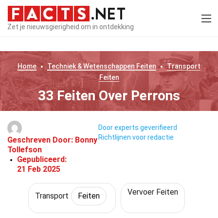
Zet je nieuwsgierigheid om in ontdekking
Home
Techniek & Wetenschappen
Feiten
Transport
Feiten
33 Feiten Over Perrons
Door experts geverifieerd
Richtlijnen voor redactie
Geschreven Door:
Bonny
Tollefson
Gepubliceerd:
21 Feb 2025
Vervoer Feiten
Transport
Feiten