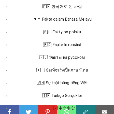
🇰🇷 한국어로 된 사실
🇲🇾 Fakta dalam Bahasa Melayu
🇵🇱 Fakty po polsku
🇷🇴 Fapte în română
🇷🇺 Факты на русском
🇹🇭 ข้อเท็จจริงเป็นภาษาไทย
🇻🇳 Sự thật bằng tiếng Việt
🇹🇷 Türkçe Gerçekler
🇨🇳 中文事实