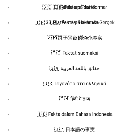
🇸🇪 33 Fakta om Plattformar
🇩🇰 Fakta på dansk
🇹🇷 33 Platformlar Hakkında Gerçek
🇸🇪 Fakta på svenska
🇿🇭 关于平台的33个事实
🇳🇴 Fakta på norsk
🇫🇮 Faktat suomeksi
🇸🇦 حقائق باللغة العربية
🇬🇷 Γεγονότα στα ελληνικά
🇮🇳 हिंदी में तथ्य
🇮🇩 Fakta dalam Bahasa Indonesia
🇯🇵 日本語の事実