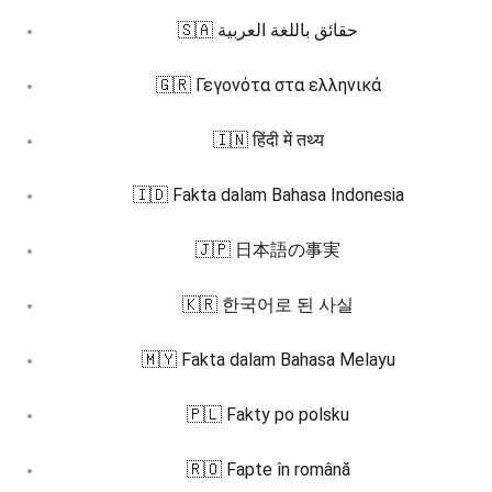
🇸🇦 حقائق باللغة العربية
🇬🇷 Γεγονότα στα ελληνικά
🇮🇳 हिंदी में तथ्य
🇮🇩 Fakta dalam Bahasa Indonesia
🇯🇵 日本語の事実
🇰🇷 한국어로 된 사실
🇲🇾 Fakta dalam Bahasa Melayu
🇵🇱 Fakty po polsku
🇷🇴 Fapte în română