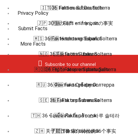
🇮🇹 36 Fatti su Subaru Solterra
🇩🇪 Fakten auf Deutsch
Privacy Policy
🇯🇵 30個の日产・マキシマの事実
🇫🇷 Faits en français
Submit Facts
🇲🇸 36 Fakta tentang Subaru Solterra
🇪🇸 Hechos en Español
More Facts
🇳🇴 36 Fakta om Subaru Solterra
🇮🇹 Fatti in Italiano
Subscribe to our channel
🇷🇴 36 Fapte despre Subaru Solterra
🇧🇷 🇵🇹 Fatos em português
🇷🇺 36 Факты о Субару Солтерра
🇩🇰 Fakta på dansk
🇸🇪 36 Fakta om Subaru Solterra
🇸🇪 Fakta på svenska
🇹🇭 36 ข้อเท็จจริงเกี่ยวกับ 스바루 솔테라
🇳🇴 Fakta på norsk
🇿🇭 关于斯巴鲁·索尔特拉的36个事实
🇫🇮 Faktat suomeksi