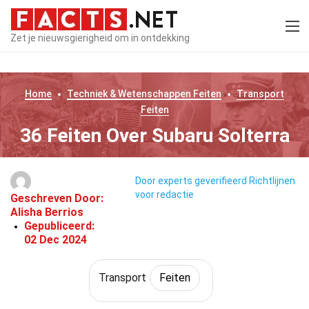
Zet je nieuwsgierigheid om in ontdekking
Home
Techniek & Wetenschappen
Feiten
Transport
Feiten
36 Feiten Over Subaru Solterra
Door experts geverifieerd
Richtlijnen
voor redactie
Geschreven Door:
Alisha Berrios
Gepubliceerd:
02 Dec 2024
Transport
Feiten