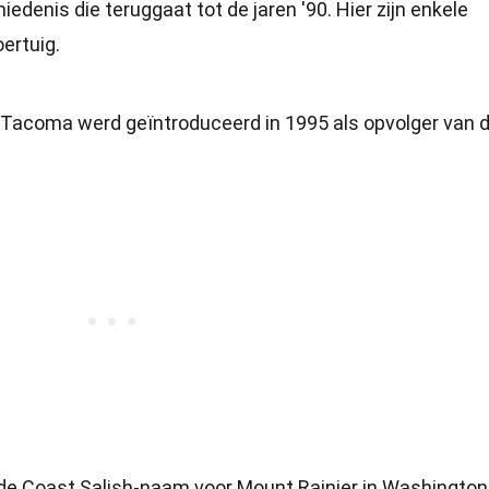
iedenis die teruggaat tot de jaren '90. Hier zijn enkele
oertuig.
 Tacoma werd geïntroduceerd in 1995 als opvolger van 
de Coast Salish-naam voor Mount Rainier in Washington