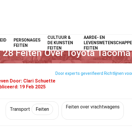
CULTUUR &
AARDE- EN
EID
Home
PERSONAGES
Techniek & Wetenschappen
Feiten
Transport
Feiten
DE KUNSTEN
LEVENSWETENSCHAPP
FEITEN
FEITEN
FEITEN
28 Feiten Over Toyota Tacoma
Door experts geverifieerd
Richtlijnen voo
even Door:
Clari Schuette
bliceerd:
19 Feb 2025
Feiten over vrachtwagens
Transport
Feiten