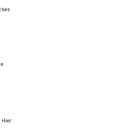
cties
te
 Hier