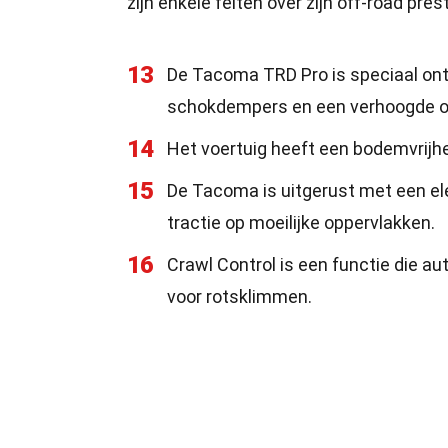
zijn enkele feiten over zijn off-road pres
13
De Tacoma TRD Pro is speciaal ont
schokdempers en een verhoogde o
14
Het voertuig heeft een bodemvrijhei
15
De Tacoma is uitgerust met een ele
tractie op moeilijke oppervlakken.
16
Crawl Control is een functie die a
voor rotsklimmen.