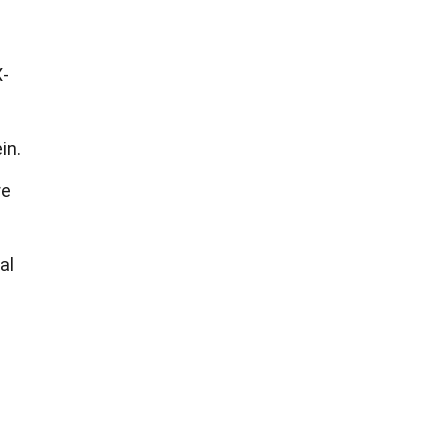
X-
in.
re
al