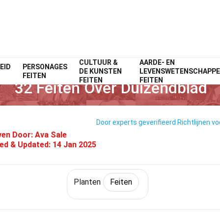
CULTUUR &
AARDE- EN
EID
PERSONAGES
Home
Natuur
Feiten
Planten
Feiten
DE KUNSTEN
LEVENSWETENSCHAPP
FEITEN
FEITEN
FEITEN
32 Feiten Over Duizendblad
Door experts geverifieerd
Richtlijnen vo
ven Door:
Ava Sale
ied & Updated:
14 Jan 2025
Planten
Feiten