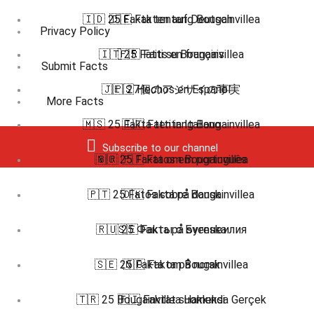
🇮🇩 25 Fakta tentang Bougainvillea
🇩🇪 Fakten auf Deutsch
Privacy Policy
🇮🇹 25 Fatti su Bougainvillea
🇫🇷 Faits en français
Submit Facts
🇯🇵 27個のアジサイの事実
🇪🇸 Hechos en Español
More Facts
🇲🇸 25 Fakta tentang Bougainvillea
🇮🇹 Fatti in Italiano
Subscribe to our channel
🇳🇴 25 Fakta om Bougainvillea
🇧🇷 🇵🇹 Fatos em português
🇵🇹 25 Fatos sobre Bougainvillea
🇩🇰 Fakta på dansk
🇷🇺 25 Факты о Бугенвилия
🇸🇪 Fakta på svenska
🇸🇪 25 Fakta om Bougainvillea
🇳🇴 Fakta på norsk
🇹🇷 25 Bougainvillea Hakkında Gerçek
🇫🇮 Faktat suomeksi