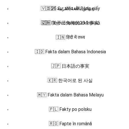
🇻🇮 25 Sự thật về Bông giấy
🇸🇦 حقائق باللغة العربية
🇬🇷 Γεγονότα στα ελληνικά
🇿🇭 关于三角梅的25个事实
🇮🇳 हिंदी में तथ्य
🇮🇩 Fakta dalam Bahasa Indonesia
🇯🇵 日本語の事実
🇰🇷 한국어로 된 사실
🇲🇾 Fakta dalam Bahasa Melayu
🇵🇱 Fakty po polsku
🇷🇴 Fapte în română