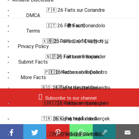
🇫🇷 26 Faits sur Coriandre
DMCA
🇮🇹 26 Fatti su Coriandolo
🌍 Facts
Terms
🇰🇷 26 가지 고수에 대한 사실
🇩🇪 Fakten auf Deutsch
Privacy Policy
🇳🇴 26 Fakta om Koriander
🇫🇷 Faits en français
Submit Facts
🇵🇹 26 Fatos sobre Coentro
🇪🇸 Hechos en Español
More Facts
🇷🇴 26 Fapte despre Coriandru
🇮🇹 Fatti in Italiano
Subscribe to our channel
🇧🇷 🇵🇹 Fatos em português
🇸🇪 26 Fakta om Koriander
🇹🇷 26 Kişniş Hakkında Gerçek
🇩🇰 Fakta på dansk
🇿🇭 关于香菜的26个事实
🇸🇪 Fakta på svenska