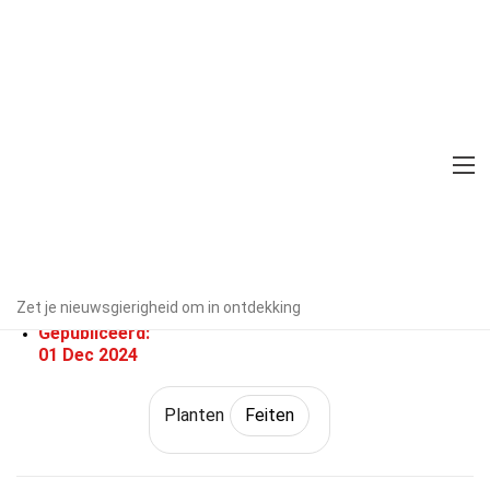
Home
Natuur
Feiten
Planten
Feiten
26 Feiten Over Koriander
Door experts geverifieerd
Richtlijnen
voor redactie
Geschreven Door:
Zet je nieuwsgierigheid om in ontdekking
Guinna Moya
Gepubliceerd:
01 Dec 2024
Planten
Feiten