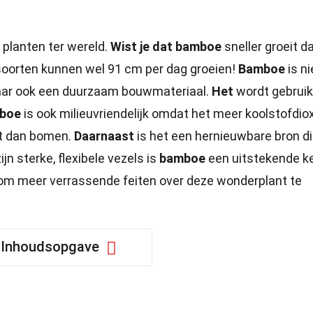
 planten ter wereld.
Wist je dat bamboe
sneller groeit d
oorten kunnen wel 91 cm per dag groeien!
Bamboe
is ni
maar ook een duurzaam bouwmateriaal.
Het
wordt gebruik
boe
is ook milieuvriendelijk omdat het meer koolstofdio
rt dan bomen.
Daarnaast
is het een hernieuwbare bron d
ijn sterke, flexibele vezels is
bamboe
een uitstekende k
m meer verrassende feiten over deze wonderplant te
Inhoudsopgave