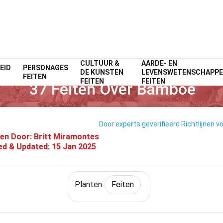
CULTUUR &
AARDE- EN
EID
PERSONAGES
Home
Natuur
Feiten
Planten
Feiten
DE KUNSTEN
LEVENSWETENSCHAPP
FEITEN
FEITEN
FEITEN
37 Feiten Over Bamboe
Door experts geverifieerd
Richtlijnen v
en Door:
Britt Miramontes
ed & Updated:
15 Jan 2025
Planten
Feiten