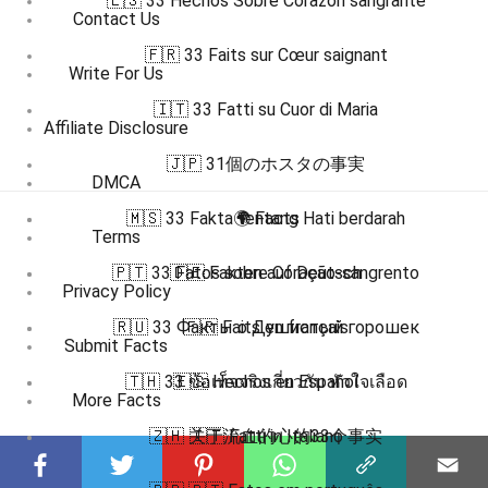
🇪🇸 33 Hechos Sobre Corazón sangrante
Contact Us
🇫🇷 33 Faits sur Cœur saignant
Write For Us
🇮🇹 33 Fatti su Cuor di Maria
Affiliate Disclosure
🇯🇵 31個のホスタの事実
DMCA
🇲🇸 33 Fakta tentang Hati berdarah
🌍 Facts
Terms
🇵🇹 33 Fatos sobre Coração-sangrento
🇩🇪 Fakten auf Deutsch
Privacy Policy
🇷🇺 33 Факты о Душистый горошек
🇫🇷 Faits en français
Submit Facts
🇹🇭 33 ข้อเท็จจริงเกี่ยวกับ หัวใจเลือด
🇪🇸 Hechos en Español
More Facts
🇿🇭 关于流血的心的33个事实
🇮🇹 Fatti in Italiano
Subscribe to our channel