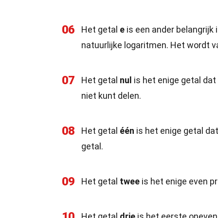
06
Het getal
e
is een ander belangrijk 
natuurlijke logaritmen. Het wordt 
07
Het getal
nul
is het enige getal dat 
niet kunt delen.
08
Het getal
één
is het enige getal da
getal.
09
Het getal
twee
is het enige even pr
10
Het getal
drie
is het eerste oneven