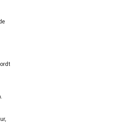
de
ordt
.
ur,