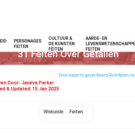
CULTUUR &
AARDE- EN
EID
PERSONAGES
Home
Wiskunde & Logica
Feiten
Wiskunde
Feiten
DE KUNSTEN
LEVENSWETENSCHAPP
FEITEN
FEITEN
FEITEN
31 Feiten Over Getallen
Door experts geverifieerd
Richtlijnen vo
ven Door:
Janeva Parker
ied & Updated:
15 Jan 2025
Wiskunde
Feiten