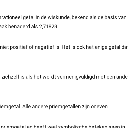
irrationeel getal in de wiskunde, bekend als de basis van
vaak benaderd als 2,71828.
niet positief of negatief is. Het is ook het enige getal dat
t zichzelf is als het wordt vermenigvuldigd met een ande
iemgetal. Alle andere priemgetallen zijn oneven.
 priemgetal en heeft veel symbolische betekenissen in