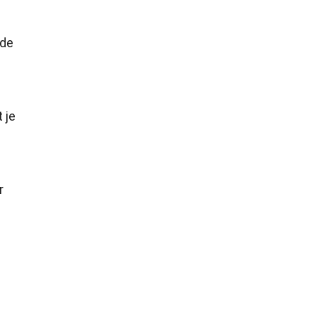
 de
 je
r