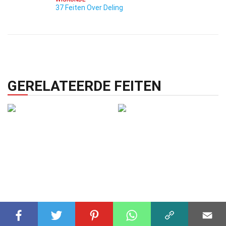
37 Feiten Over Deling
GERELATEERDE FEITEN
BIOLOGIE
02 dec 2024
TECHNOLOGIE
09 feb 2025
35 Feiten Over Pleiotropie
35 Feiten Over