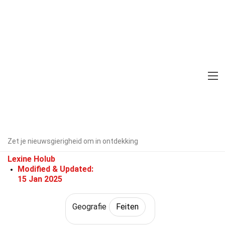
Home
Wetenschap
Feiten
Geografie
Feiten
29 Feiten Over Luchtvervuiling
Binnenshuis
Door experts geverifieerd
Richtlijnen
Zet je nieuwsgierigheid om in ontdekking
voor redactie
Geschreven Door:
Lexine Holub
Modified & Updated:
15 Jan 2025
Geografie
Feiten