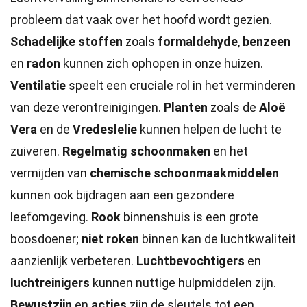
probleem dat vaak over het hoofd wordt gezien.
Schadelijke stoffen
zoals
formaldehyde
,
benzeen
en
radon
kunnen zich ophopen in onze huizen.
Ventilatie
speelt een cruciale rol in het verminderen
van deze verontreinigingen.
Planten
zoals de
Aloë
Vera
en de
Vredeslelie
kunnen helpen de lucht te
zuiveren.
Regelmatig schoonmaken
en het
vermijden van
chemische schoonmaakmiddelen
kunnen ook bijdragen aan een gezondere
leefomgeving.
Rook
binnenshuis is een grote
boosdoener;
niet roken
binnen kan de luchtkwaliteit
aanzienlijk verbeteren.
Luchtbevochtigers
en
luchtreinigers
kunnen nuttige hulpmiddelen zijn.
Bewustzijn
en
acties
zijn de sleutels tot een