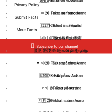
🇩🇪 Fakten auf Deutsch
🇭🇮 दमा के बारे में 28 तथ्य
Privacy Policy
🇮🇩 28 Fakta tentang Asma
🇫🇷 Faits en français
Submit Facts
🇪🇸 Hechos en Español
🇮🇹 28 Fatti su Asma
More Facts
🇯🇵 28個の喘息の事実
🇮🇹 Fatti in Italiano
Subscribe to our channel
🇧🇷 🇵🇹 Fatos em português
🇰🇷 28 가지 천식에 대한 사실
🇲🇸 28 Fakta tentang Asma
🇩🇰 Fakta på dansk
🇳🇴 28 Fakta om Astma
🇸🇪 Fakta på svenska
🇵🇱 28 Fakty o Astma
🇳🇴 Fakta på norsk
🇵🇹 28 Fatos sobre Asma
🇫🇮 Faktat suomeksi