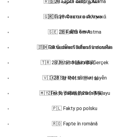
🇷🇴 28 Fapte despre Astmă
🇸🇦 حقائق باللغة العربية
🇬🇷 Γεγονότα στα ελληνικά
🇷🇺 28 Факты о Астма
🇸🇪 28 Fakta om Astma
🇮🇳 हिंदी में तथ्य
🇮🇩 Fakta dalam Bahasa Indonesia
🇹🇭 28 ข้อเท็จจริงเกี่ยวกับ หอบหืด
🇹🇷 28 Astım Hakkında Gerçek
🇯🇵 日本語の事実
🇻🇮 28 Sự thật về Hen suyễn
🇰🇷 한국어로 된 사실
🇲🇾 Fakta dalam Bahasa Melayu
🇿🇭 关于哮喘的28个事实
🇵🇱 Fakty po polsku
🇷🇴 Fapte în română