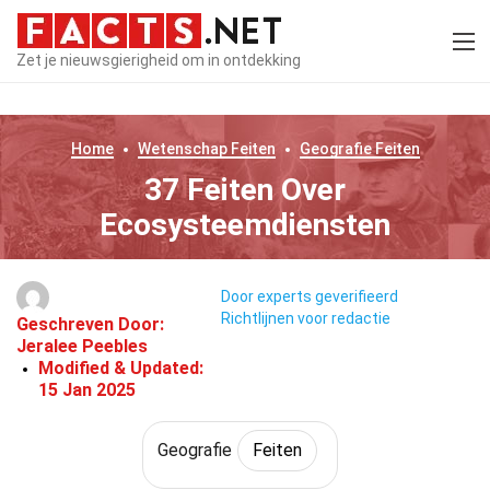
Zet je nieuwsgierigheid om in ontdekking
Home
Wetenschap
Feiten
Geografie
Feiten
37 Feiten Over
Ecosysteemdiensten
Door experts geverifieerd
Richtlijnen voor redactie
Geschreven Door:
Jeralee Peebles
Modified & Updated:
15 Jan 2025
Geografie
Feiten