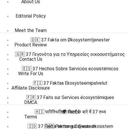
About Us
Editorial Policy
Meet the Team
🇩🇰 37 Fakta om Økosystemtjenester
Product Review
🇬🇷 37 Γεγονότα για το Υπηρεσίες οικοσυστήματος
Contact Us
🇪🇸 37 Hechos Sobre Servicios ecosistémicos
Write For Us
🇫🇮 37 Faktaa Ekosysteemipalvelut
Affiliate Disclosure
🇫🇷 37 Faits sur Services écosystémiques
DMCA
🇭🇮 पारिस्थितिकी सेवाएँ के बारे में 37 तथ्य
🌍 Facts
Terms
🇮🇩 37 Fakta tentang Layanan ekosistem
🇩🇪 Fakten auf Deutsch