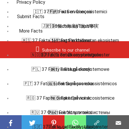
Privacy Policy
🇮🇹 37 Fatti su Servizi ecosistemici
🇫🇷 Faits en français
Submit Facts
🇯🇵 36個の海底扩张の事実
🇪🇸 Hechos en Español
More Facts
🇲🇸 37 Fakta tentang Perkhidmatan ekosistem
🇮🇹 Fatti in Italiano
Subscribe to our channel
🇳🇴 37 Fakta om Økosystemtjenester
🇧🇷 🇵🇹 Fatos em português
🇵🇱 37 Fakty o Usługi ekosystemowe
🇩🇰 Fakta på dansk
🇵🇹 37 Fatos sobre Serviços ecossistêmicos
🇸🇪 Fakta på svenska
🇷🇴 37 Fapte despre Servicii ecosistemice
🇳🇴 Fakta på norsk
🇷🇺 37 Факты о Услуги экосистемы
🇫🇮 Faktat suomeksi
🇸🇪 37 Fakta om Ekosystemtjänster
🇸🇦 حقائق باللغة العربية