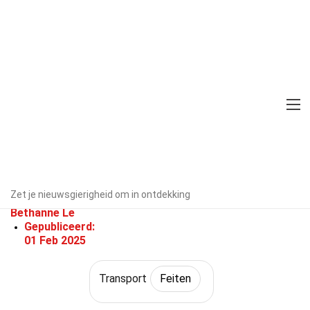
Home
Techniek & Wetenschappen
Feiten
Transport
Feiten
40 Feiten Over Passagiers
Door experts geverifieerd
Richtlijnen
Zet je nieuwsgierigheid om in ontdekking
voor redactie
Geschreven Door:
Bethanne Le
Gepubliceerd:
01 Feb 2025
Transport
Feiten