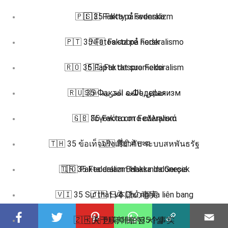
🇵🇱 35 Fakty o Federalizm
🇸🇪 Fakta på svenska
🇵🇹 35 Fatos sobre Federalismo
🇳🇴 Fakta på norsk
🇷🇴 35 Fapte despre Federalism
🇫🇮 Faktat suomeksi
🇷🇺 35 Факты о Федерализм
🇸🇦 حقائق باللغة العربية
🇸🇪 35 Fakta om Federalism
🇬🇷 Γεγονότα στα ελληνικά
🇹🇭 35 ข้อเท็จจริงเกี่ยวกับ ระบบสหพันธรัฐ
🇮🇳 हिंदी में तथ्य
🇹🇷 35 Federalizm Hakkında Gerçek
🇮🇩 Fakta dalam Bahasa Indonesia
🇻🇮 35 Sự thật về Chủ nghĩa liên bang
🇯🇵 日本語の事実
🇿🇭 关于联邦制的35个事实
🇰🇷 한국어로 된 사실