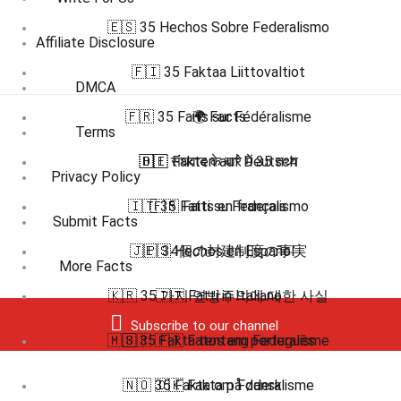
🇪🇸 35 Hechos Sobre Federalismo
Affiliate Disclosure
🇫🇮 35 Faktaa Liittovaltiot
DMCA
🇫🇷 35 Faits sur Fédéralisme
🌍 Facts
Terms
🇭🇮 संघवाद के बारे में 35 तथ्य
🇩🇪 Fakten auf Deutsch
Privacy Policy
🇮🇹 35 Fatti su Federalismo
🇫🇷 Faits en français
Submit Facts
🇯🇵 34個の封建制度の事実
🇪🇸 Hechos en Español
More Facts
🇰🇷 35 가지 연방주의에 대한 사실
🇮🇹 Fatti in Italiano
Subscribe to our channel
🇲🇸 35 Fakta tentang Federalisme
🇧🇷 🇵🇹 Fatos em português
🇳🇴 35 Fakta om Føderalisme
🇩🇰 Fakta på dansk