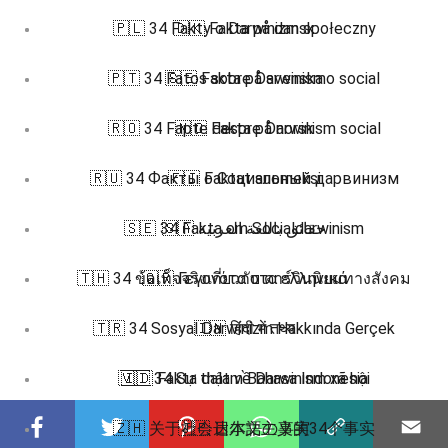
🇵🇱 34 Fakty o Darwinizm społeczny
🇩🇰 Fakta på dansk
🇵🇹 34 Fatos sobre Darwinismo social
🇸🇪 Fakta på svenska
🇷🇴 34 Fapte despre Darwinism social
🇳🇴 Fakta på norsk
🇷🇺 34 Факты о Социальный дарвинизм
🇫🇮 Faktat suomeksi
🇸🇪 34 Fakta om Socialdarwinism
🇸🇦 حقائق باللغة العربية
🇹🇭 34 ข้อเท็จจริงเกี่ยวกับ ดาร์วินนิยมทางสังคม
🇬🇷 Γεγονότα στα ελληνικά
🇹🇷 34 Sosyal Darwinizm Hakkında Gerçek
🇮🇳 हिंदी में तथ्य
🇻🇮 34 Sự thật về Darwinism xã hội
🇮🇩 Fakta dalam Bahasa Indonesia
🇿🇭 关于社会达尔文主义的34个事实
🇯🇵 日本語の事実