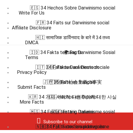
🇪🇸 34 Hechos Sobre Darwinismo social
Write For Us
🇫🇷 34 Faits sur Darwinisme social
Affiliate Disclosure
🇭🇮 सामाजिक डार्विनवाद के बारे में 34 तथ्य
DMCA
🇮🇩 34 Fakta tentang Darwinisme Sosial
🌍 Facts
Terms
🇮🇹 34 Fatti su Darwinismo sociale
🇩🇪 Fakten auf Deutsch
Privacy Policy
🇯🇵 35個の社会主義の事実
🇫🇷 Faits en français
Submit Facts
🇰🇷 34 가지 사회적 다윈주의에 대한 사실
🇪🇸 Hechos en Español
More Facts
🇲🇸 34 Fakta tentang Darwinisme sosial
🇮🇹 Fatti in Italiano
Subscribe to our channel
🇳🇴 34 Fakta om Sosialdarwinisme
🇧🇷 🇵🇹 Fatos em português