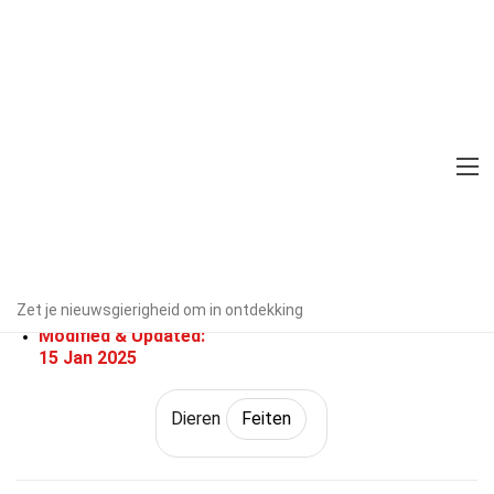
Home
Natuur
Feiten
Dieren
Feiten
40 Feiten Over Indri
Door experts geverifieerd
Richtlijnen voor redactie
Geschreven Door:
Zet je nieuwsgierigheid om in ontdekking
Ingaborg Chenault
Modified & Updated:
15 Jan 2025
Dieren
Feiten