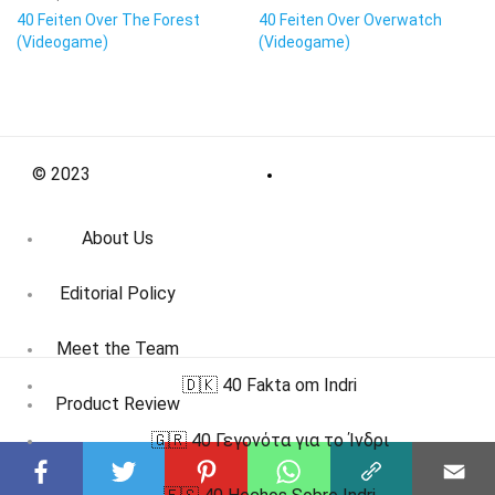
40 Feiten Over The Forest
40 Feiten Over Overwatch
(Videogame)
(Videogame)
© 2023
About Us
Editorial Policy
Meet the Team
🇩🇰 40 Fakta om Indri
Product Review
🇬🇷 40 Γεγονότα για το Ίνδρι
Contact Us