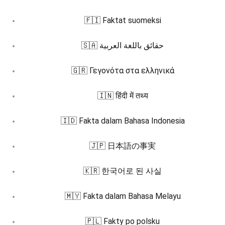
🇫🇮 Faktat suomeksi
🇸🇦 حقائق باللغة العربية
🇬🇷 Γεγονότα στα ελληνικά
🇮🇳 हिंदी में तथ्य
🇮🇩 Fakta dalam Bahasa Indonesia
🇯🇵 日本語の事実
🇰🇷 한국어로 된 사실
🇲🇾 Fakta dalam Bahasa Melayu
🇵🇱 Fakty po polsku