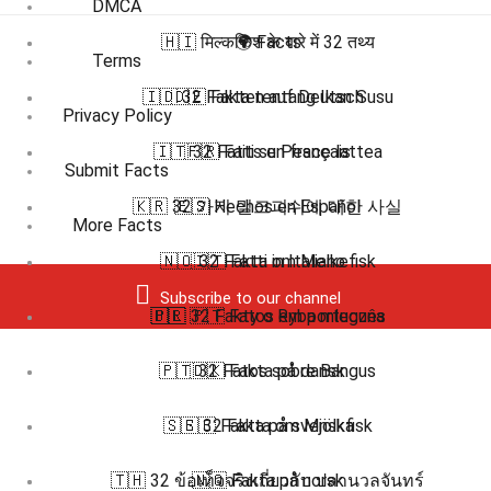
DMCA
🇭🇮 मिल्कफिश के बारे में 32 तथ्य
🌍 Facts
Terms
🇮🇩 32 Fakta tentang Ikan Susu
🇩🇪 Fakten auf Deutsch
Privacy Policy
🇮🇹 32 Fatti su Pesce lattea
🇫🇷 Faits en français
Submit Facts
🇰🇷 32 가지 밀크피쉬에 대한 사실
🇪🇸 Hechos en Español
More Facts
🇳🇴 32 Fakta om Melkefisk
🇮🇹 Fatti in Italiano
Subscribe to our channel
🇧🇷 🇵🇹 Fatos em português
🇵🇱 32 Fakty o Ryba mleczna
🇵🇹 32 Fatos sobre Bangus
🇩🇰 Fakta på dansk
🇸🇪 32 Fakta om Mjölkfisk
🇸🇪 Fakta på svenska
🇹🇭 32 ข้อเท็จจริงเกี่ยวกับ ปลานวลจันทร์
🇳🇴 Fakta på norsk