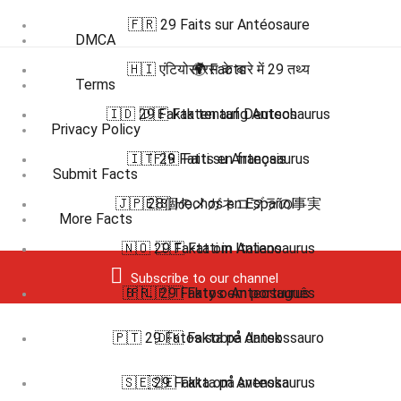
🇫🇷 29 Faits sur Antéosaure
DMCA
🇭🇮 एंटियोसॉरस के बारे में 29 तथ्य
🌍 Facts
Terms
🇮🇩 29 Fakta tentang Anteosaurus
🇩🇪 Fakten auf Deutsch
Privacy Policy
🇮🇹 29 Fatti su Anteosaurus
🇫🇷 Faits en français
Submit Facts
🇯🇵 28個のメガネコブラの事実
🇪🇸 Hechos en Español
More Facts
🇳🇴 29 Fakta om Anteosaurus
🇮🇹 Fatti in Italiano
Subscribe to our channel
🇧🇷 🇵🇹 Fatos em português
🇵🇱 29 Fakty o Anteosaurus
🇵🇹 29 Fatos sobre Anteossauro
🇩🇰 Fakta på dansk
🇸🇪 29 Fakta om Anteosaurus
🇸🇪 Fakta på svenska