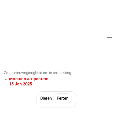
Home
Natuur
Feiten
Dieren
Feiten
29 Feiten Over Anteosaurus
Door experts geverifieerd
Richtlijnen
voor redactie
Geschreven Door:
Zet je nieuwsgierigheid om in ontdekking
Doreen Strain
Modified & Updated:
15 Jan 2025
Dieren
Feiten