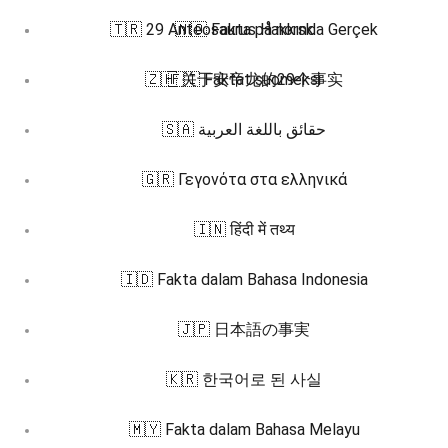
🇹🇷 29 Anteosaurus Hakkında Gerçek
🇳🇴 Fakta på norsk
🇿🇭 关于安帝龙的29个事实
🇫🇮 Faktat suomeksi
🇸🇦 حقائق باللغة العربية
🇬🇷 Γεγονότα στα ελληνικά
🇮🇳 हिंदी में तथ्य
🇮🇩 Fakta dalam Bahasa Indonesia
🇯🇵 日本語の事実
🇰🇷 한국어로 된 사실
🇲🇾 Fakta dalam Bahasa Melayu