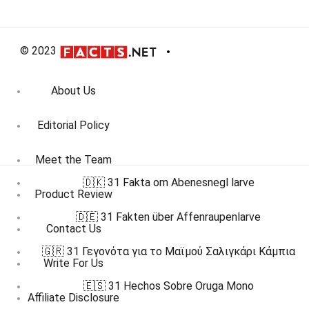
© 2023
About Us
Editorial Policy
Meet the Team
🇩🇰 31 Fakta om Abenesnegl larve
Product Review
🇩🇪 31 Fakten über Affenraupenlarve
Contact Us
🇬🇷 31 Γεγονότα για το Μαϊμού Σαλιγκάρι Κάμπια
Write For Us
🇪🇸 31 Hechos Sobre Oruga Mono
Affiliate Disclosure