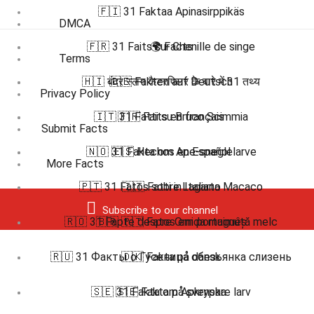
🇫🇮 31 Faktaa Apinasirppikäs
DMCA
🇫🇷 31 Faits sur Chenille de singe
🌍 Facts
Terms
🇭🇮 बंदर स्लग कैटरपिलर के बारे में 31 तथ्य
🇩🇪 Fakten auf Deutsch
Privacy Policy
🇮🇹 31 Fatti su Bruco Scimmia
🇫🇷 Faits en français
Submit Facts
🇳🇴 31 Fakta om Ape-sneglelarve
🇪🇸 Hechos en Español
More Facts
🇵🇹 31 Fatos sobre Lagarta Macaco
🇮🇹 Fatti in Italiano
Subscribe to our channel
🇷🇴 31 Fapte despre Omida maimuță melc
🇧🇷 🇵🇹 Fatos em português
🇷🇺 31 Факты о Гусеница обезьянка слизень
🇩🇰 Fakta på dansk
🇸🇪 31 Fakta om Apkrypare larv
🇸🇪 Fakta på svenska