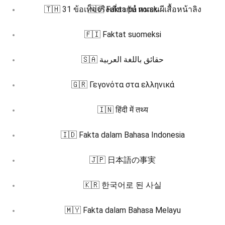
🇹🇭 31 ข้อเท็จจริงเกี่ยวกับ หนอนผีเสื้อหน้าลิง
🇳🇴 Fakta på norsk
🇫🇮 Faktat suomeksi
🇸🇦 حقائق باللغة العربية
🇬🇷 Γεγονότα στα ελληνικά
🇮🇳 हिंदी में तथ्य
🇮🇩 Fakta dalam Bahasa Indonesia
🇯🇵 日本語の事実
🇰🇷 한국어로 된 사실
🇲🇾 Fakta dalam Bahasa Melayu