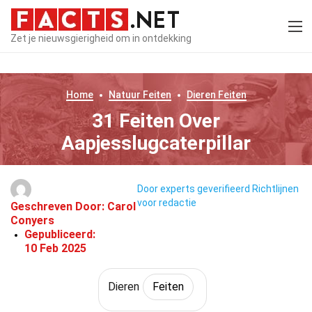
Zet je nieuwsgierigheid om in ontdekking
Home
Natuur
Feiten
Dieren
Feiten
31 Feiten Over
Aapjesslugcaterpillar
Door experts geverifieerd
Richtlijnen
voor redactie
Geschreven Door:
Carol
Conyers
Gepubliceerd:
10 Feb 2025
Dieren
Feiten