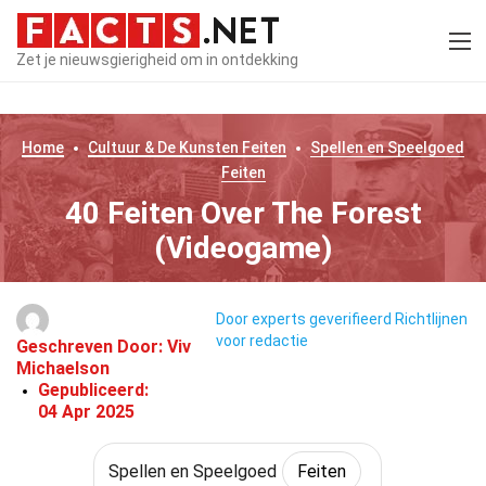
Zet je nieuwsgierigheid om in ontdekking
Home
Cultuur & De Kunsten
Feiten
Spellen en Speelgoed
Feiten
40 Feiten Over The Forest
(Videogame)
Door experts geverifieerd
Richtlijnen
voor redactie
Geschreven Door:
Viv
Michaelson
Gepubliceerd:
04 Apr 2025
Spellen en Speelgoed
Feiten