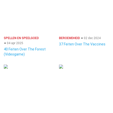
SPELLEN EN SPEELGOED
BEROEMDHEID
02 dec 2024
04 apr 2025
37 Feiten Over The Vaccines
40 Feiten Over The Forest
(Videogame)