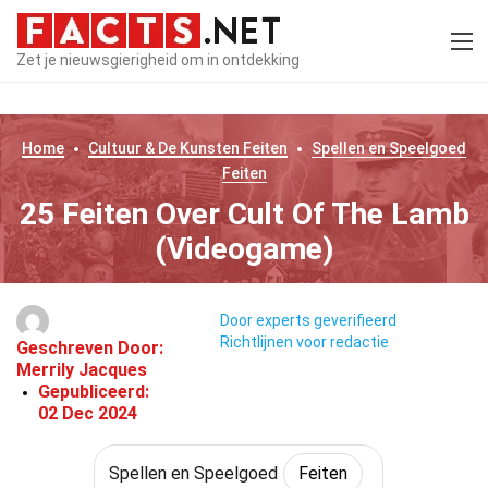
Zet je nieuwsgierigheid om in ontdekking
Home
Cultuur & De Kunsten
Feiten
Spellen en Speelgoed
Feiten
25 Feiten Over Cult Of The Lamb
(Videogame)
Door experts geverifieerd
Richtlijnen voor redactie
Geschreven Door:
Merrily Jacques
Gepubliceerd:
02 Dec 2024
Spellen en Speelgoed
Feiten