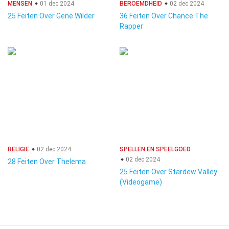
MENSEN
01 dec 2024
BEROEMDHEID
02 dec 2024
25 Feiten Over Gene Wilder
36 Feiten Over Chance The
Rapper
RELIGIE
02 dec 2024
SPELLEN EN SPEELGOED
02 dec 2024
28 Feiten Over Thelema
25 Feiten Over Stardew Valley
(Videogame)