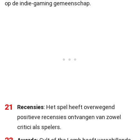
op de indie-gaming gemeenschap.
21
Recensies
: Het spel heeft overwegend
positieve recensies ontvangen van zowel
critici als spelers.