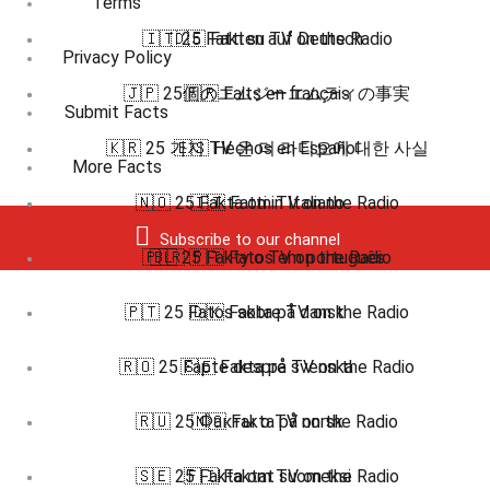
Terms
🇮🇹 25 Fatti su TV on the Radio
🇩🇪 Fakten auf Deutsch
Privacy Policy
🇯🇵 25個のエムジーエムティの事実
🇫🇷 Faits en français
Submit Facts
🇰🇷 25 가지 TV 온 더 라디오에 대한 사실
🇪🇸 Hechos en Español
More Facts
🇳🇴 25 Fakta om TV on the Radio
🇮🇹 Fatti in Italiano
Subscribe to our channel
🇵🇱 25 Fakty o TV on the Radio
🇧🇷 🇵🇹 Fatos em português
🇵🇹 25 Fatos sobre TV on the Radio
🇩🇰 Fakta på dansk
🇷🇴 25 Fapte despre TV on the Radio
🇸🇪 Fakta på svenska
🇷🇺 25 Факты о TV on the Radio
🇳🇴 Fakta på norsk
🇸🇪 25 Fakta om TV on the Radio
🇫🇮 Faktat suomeksi