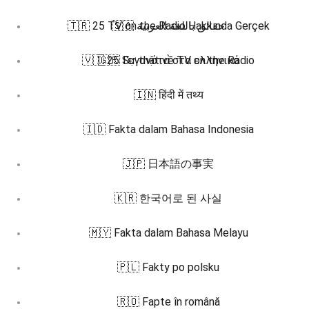
🇹🇷 25 TV on the Radio Hakkında Gerçek
🇸🇦 حقائق باللغة العربية
🇻🇮 25 Sự thật về TV on the Radio
🇬🇷 Γεγονότα στα ελληνικά
🇮🇳 हिंदी में तथ्य
🇮🇩 Fakta dalam Bahasa Indonesia
🇯🇵 日本語の事実
🇰🇷 한국어로 된 사실
🇲🇾 Fakta dalam Bahasa Melayu
🇵🇱 Fakty po polsku
🇷🇴 Fapte în română