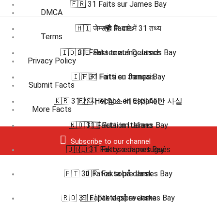
🇫🇷 31 Faits sur James Bay
DMCA
🇭🇮 जेम्स बे के बारे में 31 तथ्य
🌍 Facts
Terms
🇮🇩 31 Fakta tentang James Bay
🇩🇪 Fakten auf Deutsch
Privacy Policy
🇮🇹 31 Fatti su James Bay
🇫🇷 Faits en français
Submit Facts
🇰🇷 31 가지 제임스 베이에 대한 사실
🇪🇸 Hechos en Español
More Facts
🇳🇴 31 Fakta om James Bay
🇮🇹 Fatti in Italiano
Subscribe to our channel
🇧🇷 🇵🇹 Fatos em português
🇵🇱 31 Fakty o James Bay
🇵🇹 31 Fatos sobre James Bay
🇩🇰 Fakta på dansk
🇷🇴 31 Fapte despre James Bay
🇸🇪 Fakta på svenska