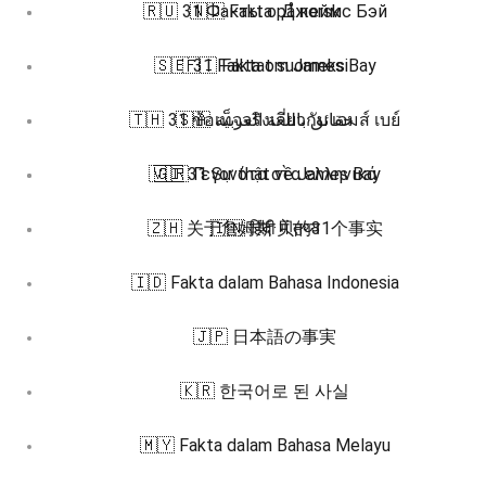
🇷🇺 31 Факты о Джеймс Бэй
🇳🇴 Fakta på norsk
🇸🇪 31 Fakta om James Bay
🇫🇮 Faktat suomeksi
🇹🇭 31 ข้อเท็จจริงเกี่ยวกับ เจมส์ เบย์
🇸🇦 حقائق باللغة العربية
🇻🇮 31 Sự thật về James Bay
🇬🇷 Γεγονότα στα ελληνικά
🇿🇭 关于詹姆斯·贝的31个事实
🇮🇳 हिंदी में तथ्य
🇮🇩 Fakta dalam Bahasa Indonesia
🇯🇵 日本語の事実
🇰🇷 한국어로 된 사실
🇲🇾 Fakta dalam Bahasa Melayu