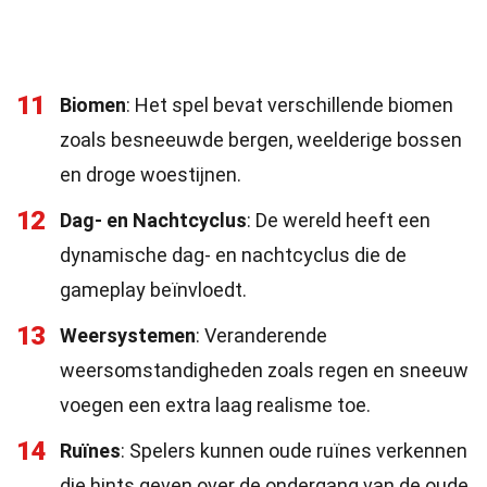
11
Biomen
: Het spel bevat verschillende biomen
zoals besneeuwde bergen, weelderige bossen
en droge woestijnen.
12
Dag- en Nachtcyclus
: De wereld heeft een
dynamische dag- en nachtcyclus die de
gameplay beïnvloedt.
13
Weersystemen
: Veranderende
weersomstandigheden zoals regen en sneeuw
voegen een extra laag realisme toe.
14
Ruïnes
: Spelers kunnen oude ruïnes verkennen
die hints geven over de ondergang van de oude