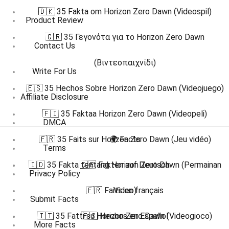
🇩🇰 35 Fakta om Horizon Zero Dawn (Videospil)
Product Review
🇬🇷 35 Γεγονότα για το Horizon Zero Dawn
Contact Us
(Βιντεοπαιχνίδι)
Write For Us
🇪🇸 35 Hechos Sobre Horizon Zero Dawn (Videojuego)
Affiliate Disclosure
🇫🇮 35 Faktaa Horizon Zero Dawn (Videopeli)
DMCA
🇫🇷 35 Faits sur Horizon Zero Dawn (Jeu vidéo)
🌍 Facts
Terms
🇮🇩 35 Fakta tentang Horizon Zero Dawn (Permainan
🇩🇪 Fakten auf Deutsch
Privacy Policy
🇫🇷 Faits en français
Video)
Submit Facts
🇮🇹 35 Fatti su Horizon Zero Dawn (Videogioco)
🇪🇸 Hechos en Español
More Facts