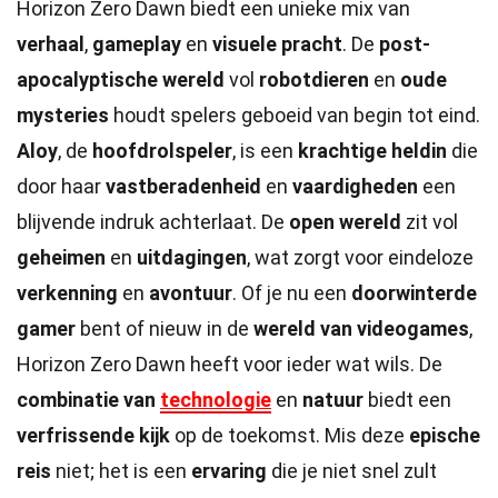
Horizon Zero Dawn biedt een unieke mix van
verhaal
,
gameplay
en
visuele pracht
. De
post-
apocalyptische wereld
vol
robotdieren
en
oude
mysteries
houdt spelers geboeid van begin tot eind.
Aloy
, de
hoofdrolspeler
, is een
krachtige heldin
die
door haar
vastberadenheid
en
vaardigheden
een
blijvende indruk achterlaat. De
open wereld
zit vol
geheimen
en
uitdagingen
, wat zorgt voor eindeloze
verkenning
en
avontuur
. Of je nu een
doorwinterde
gamer
bent of nieuw in de
wereld van videogames
,
Horizon Zero Dawn heeft voor ieder wat wils. De
combinatie van
technologie
en
natuur
biedt een
verfrissende kijk
op de toekomst. Mis deze
epische
reis
niet; het is een
ervaring
die je niet snel zult