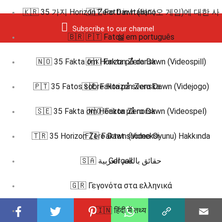
🇰🇷 35 가지 Horizon Zero Dawn (비디오 게임)에 대한 사
🇮🇹 Fatti in Italiano
Subscribe to our channel
🇧🇷 🇵🇹 Fatos em português
실
🇳🇴 35 Fakta om Horizon Zero Dawn (Videospill)
🇩🇰 Fakta på dansk
🇵🇹 35 Fatos sobre Horizon Zero Dawn (Videjogo)
🇸🇪 Fakta på svenska
🇸🇪 35 Fakta om Horizon Zero Dawn (Videospel)
🇳🇴 Fakta på norsk
🇹🇷 35 Horizon Zero Dawn (Video Oyunu) Hakkında
🇫🇮 Faktat suomeksi
🇸🇦 حقائق باللغة العربية
Gerçek
🇬🇷 Γεγονότα στα ελληνικά
🇮🇳 हिंदी में तथ्य