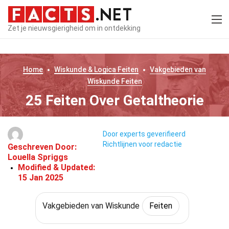
Zet je nieuwsgierigheid om in ontdekking
Home
Wiskunde & Logica
Feiten
Vakgebieden van
Wiskunde
Feiten
25 Feiten Over Getaltheorie
Door experts geverifieerd
Richtlijnen voor redactie
Geschreven Door:
Louella Spriggs
Modified & Updated:
15 Jan 2025
Vakgebieden van Wiskunde
Feiten