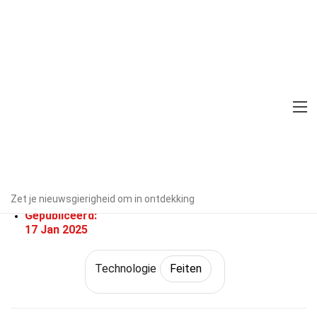
Home
Wetenschap
Feiten
Technologie
Feiten
26 Feiten Over Versleuteling
Door experts geverifieerd
Richtlijnen
voor redactie
Geschreven Door:
Zet je nieuwsgierigheid om in ontdekking
Shaina Sousa
Gepubliceerd:
17 Jan 2025
Technologie
Feiten