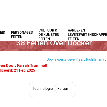
CULTUUR &
AARDE- EN
EID
PERSONAGES
Home
Wetenschap
Feiten
Technologie
Feiten
DE KUNSTEN
LEVENSWETENSCHAPP
FEITEN
FEITEN
FEITEN
38 Feiten Over Docker
Door experts geverifieerd
Richtlijnen vo
ven Door:
Farrah Trammell
liceerd:
21 Feb 2025
Technologie
Feiten