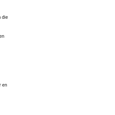
 die
ren
r en