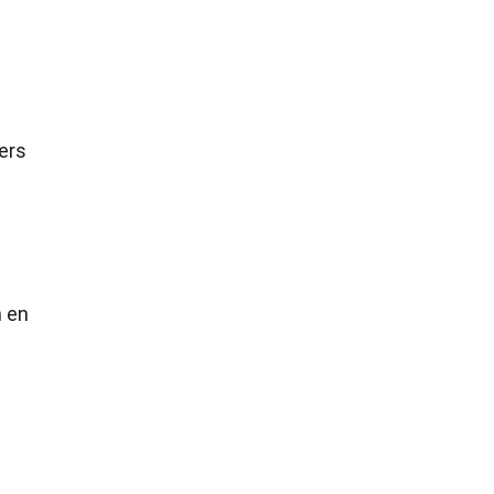
ers
n en