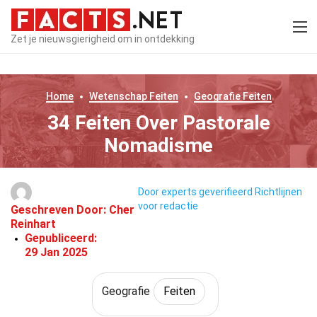
Zet je nieuwsgierigheid om in ontdekking
Home
Wetenschap
Feiten
Geografie
Feiten
34 Feiten Over Pastorale
Nomadisme
Door experts geverifieerd
Richtlijnen
voor redactie
Geschreven Door:
Cher
Reinhart
Gepubliceerd:
29 Jan 2025
Geografie
Feiten