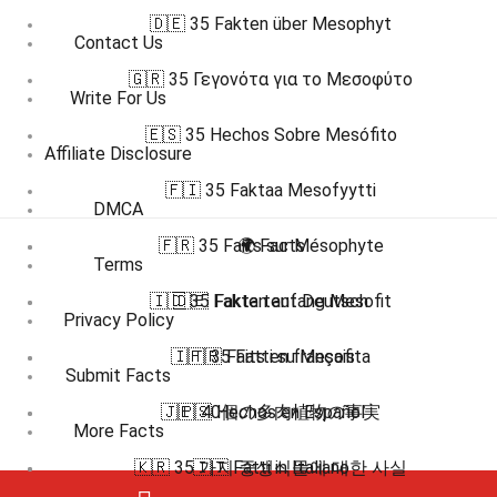
🇩🇪 35 Fakten über Mesophyt
Contact Us
🇬🇷 35 Γεγονότα για το Μεσοφύτο
Write For Us
🇪🇸 35 Hechos Sobre Mesófito
Affiliate Disclosure
🇫🇮 35 Faktaa Mesofyytti
DMCA
🇫🇷 35 Faits sur Mésophyte
🌍 Facts
Terms
🇮🇩 35 Fakta tentang Mesofit
🇩🇪 Fakten auf Deutsch
Privacy Policy
🇮🇹 35 Fatti su Mesofita
🇫🇷 Faits en français
Submit Facts
🇯🇵 40個の多肉植物の事実
🇪🇸 Hechos en Español
More Facts
🇰🇷 35 가지 중생식물에 대한 사실
🇮🇹 Fatti in Italiano