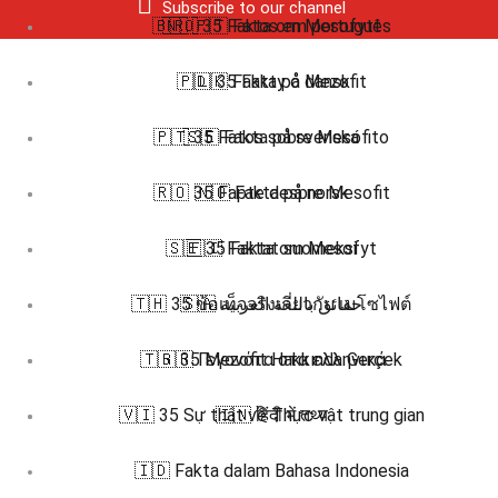
Subscribe to our channel
🇧🇷 🇵🇹 Fatos em português
🇳🇴 35 Fakta om Mesofytt
🇵🇱 35 Fakty o Mezofit
🇩🇰 Fakta på dansk
🇵🇹 35 Fatos sobre Mesófito
🇸🇪 Fakta på svenska
🇷🇴 35 Fapte despre Mesofit
🇳🇴 Fakta på norsk
🇸🇪 35 Fakta om Mesofyt
🇫🇮 Faktat suomeksi
🇹🇭 35 ข้อเท็จจริงเกี่ยวกับ เมโซไฟต์
🇸🇦 حقائق باللغة العربية
🇹🇷 35 Mezofit Hakkında Gerçek
🇬🇷 Γεγονότα στα ελληνικά
🇻🇮 35 Sự thật về Thực vật trung gian
🇮🇳 हिंदी में तथ्य
🇮🇩 Fakta dalam Bahasa Indonesia