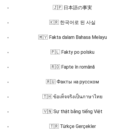
🇯🇵 日本語の事実
🇰🇷 한국어로 된 사실
🇲🇾 Fakta dalam Bahasa Melayu
🇵🇱 Fakty po polsku
🇷🇴 Fapte în română
🇷🇺 Факты на русском
🇹🇭 ข้อเท็จจริงเป็นภาษาไทย
🇻🇳 Sự thật bằng tiếng Việt
🇹🇷 Türkçe Gerçekler