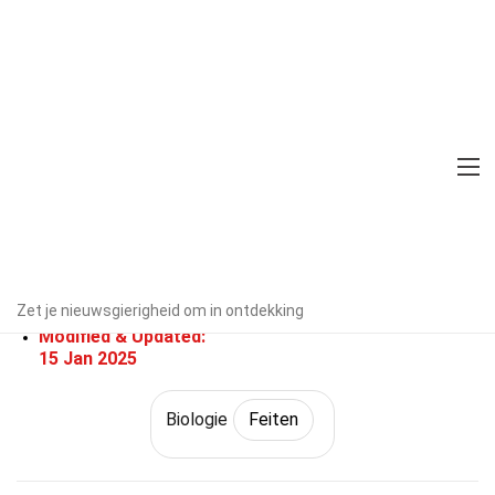
Home
Wetenschap
Feiten
Biologie
Feiten
35 Feiten Over Mesofiet
Door experts geverifieerd
Richtlijnen voor redactie
Geschreven Door:
Andy
Zet je nieuwsgierigheid om in ontdekking
Vanbuskirk
Modified & Updated:
15 Jan 2025
Biologie
Feiten