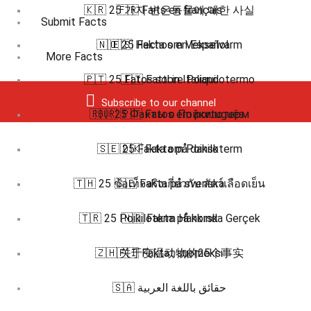
🇰🇷 25 가지 변온동물에 대한 사실
🇫🇷 Faits en français
Submit Facts
🇳🇴 25 Fakta om Vekselvarm
🇪🇸 Hechos en Español
More Facts
🇵🇹 25 Fatos sobre Poiquilotermo
🇮🇹 Fatti in Italiano
Subscribe to our channel
🇷🇺 25 Факты о Пойкилотерм
🇧🇷 🇵🇹 Fatos em português
🇸🇪 25 Fakta om Poikiloterm
🇩🇰 Fakta på dansk
🇹🇭 25 ข้อเท็จจริงเกี่ยวกับ สัตว์เลือดเย็น
🇸🇪 Fakta på svenska
🇹🇷 25 Poikiloterm Hakkında Gerçek
🇳🇴 Fakta på norsk
🇿🇭 关于变温动物的25个事实
🇫🇮 Faktat suomeksi
🇸🇦 حقائق باللغة العربية