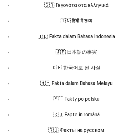
🇬🇷 Γεγονότα στα ελληνικά
🇮🇳 हिंदी में तथ्य
🇮🇩 Fakta dalam Bahasa Indonesia
🇯🇵 日本語の事実
🇰🇷 한국어로 된 사실
🇲🇾 Fakta dalam Bahasa Melayu
🇵🇱 Fakty po polsku
🇷🇴 Fapte în română
🇷🇺 Факты на русском