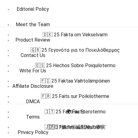
Editorial Policy
Meet the Team
🇩🇰 25 Fakta om Vekselvarm
Product Review
🇬🇷 25 Γεγονότα για το Ποικιλόθερμος
Contact Us
🇪🇸 25 Hechos Sobre Poiquilotermo
Write For Us
🇫🇮 25 Faktaa Vaihtolämpöinen
Affiliate Disclosure
🇫🇷 25 Faits sur Poïkilotherme
DMCA
🇮🇹 25 Fatti su Eterotermo
🌍 Facts
Terms
🇯🇵 37個の恒温動物の事実
🇩🇪 Fakten auf Deutsch
Privacy Policy