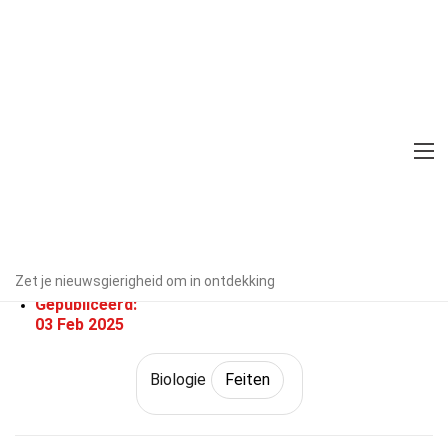
Home
Wetenschap
Feiten
Biologie
Feiten
25 Feiten Over Poikilotherm
Door experts geverifieerd
Richtlijnen
voor redactie
Geschreven Door:
Florri
Zet je nieuwsgierigheid om in ontdekking
Skelton
Gepubliceerd:
03 Feb 2025
Biologie
Feiten