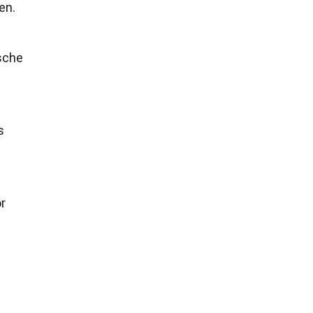
en.
sche
s
r