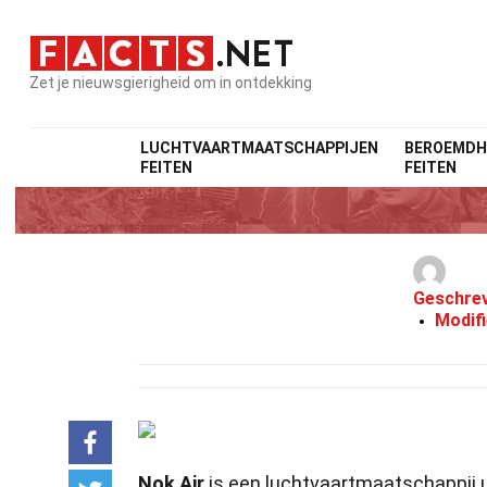
Zet je nieuwsgierigheid om in ontdekking
LUCHTVAARTMAATSCHAPPIJEN
BEROEMDH
FEITEN
FEITEN
Geschre
Modif
Nok Air
is een luchtvaartmaatschappij ui