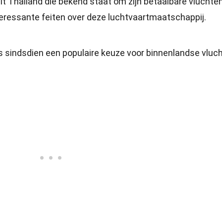
it Thailand die bekend staat om zijn betaalbare vluchte
 interessante feiten over deze luchtvaartmaatschappij.
is sindsdien een populaire keuze voor binnenlandse vluc