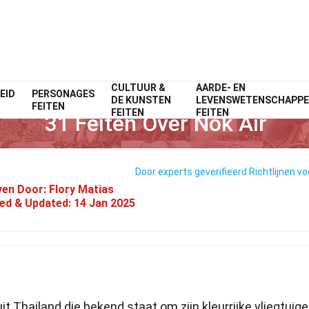
CULTUUR &
AARDE- EN
EID
PERSONAGES
Home
Luchtvaartmaatschappijen
Feiten
DE KUNSTEN
LEVENSWETENSCHAPP
FEITEN
FEITEN
FEITEN
31 Feiten Over Nok Air
Door experts geverifieerd
Richtlijnen vo
ven Door:
Flory Matias
ied & Updated:
14 Jan 2025
t Thailand die bekend staat om zijn kleurrijke vliegtuig