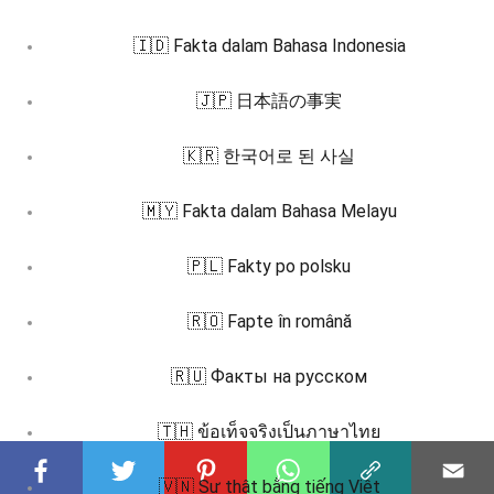
🇮🇩 Fakta dalam Bahasa Indonesia
🇯🇵 日本語の事実
🇰🇷 한국어로 된 사실
🇲🇾 Fakta dalam Bahasa Melayu
🇵🇱 Fakty po polsku
🇷🇴 Fapte în română
🇷🇺 Факты на русском
🇹🇭 ข้อเท็จจริงเป็นภาษาไทย
🇻🇳 Sự thật bằng tiếng Việt