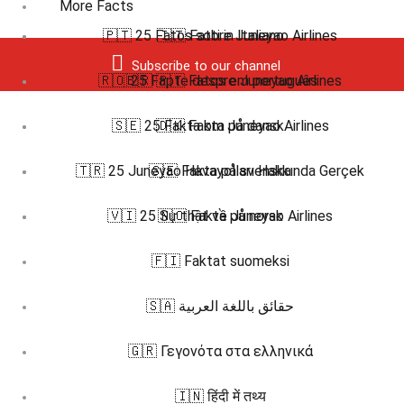
More Facts
🇵🇹 25 Fatos sobre Juneyao Airlines
🇮🇹 Fatti in Italiano
Subscribe to our channel
🇷🇴 25 Fapte despre Juneyao Airlines
🇧🇷 🇵🇹 Fatos em português
🇸🇪 25 Fakta om Juneyao Airlines
🇩🇰 Fakta på dansk
🇹🇷 25 Juneyao Havayolları Hakkında Gerçek
🇸🇪 Fakta på svenska
🇻🇮 25 Sự thật về Juneyao Airlines
🇳🇴 Fakta på norsk
🇫🇮 Faktat suomeksi
🇸🇦 حقائق باللغة العربية
🇬🇷 Γεγονότα στα ελληνικά
🇮🇳 हिंदी में तथ्य