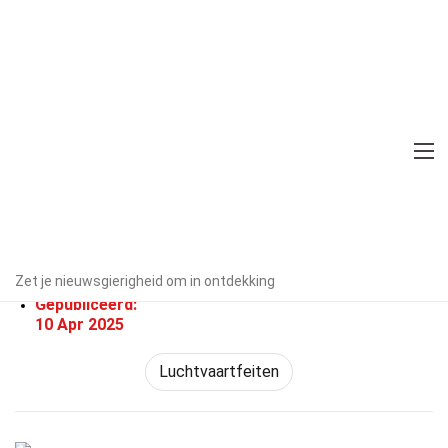
Home
Luchtvaartmaatschappijen
Feiten
25 Feiten Over Juneyao Airlines
Door experts geverifieerd
Richtlijnen voor redactie
Geschreven Door:
Neda
Zet je nieuwsgierigheid om in ontdekking
Chmielewski
Gepubliceerd:
10 Apr 2025
Luchtvaartfeiten