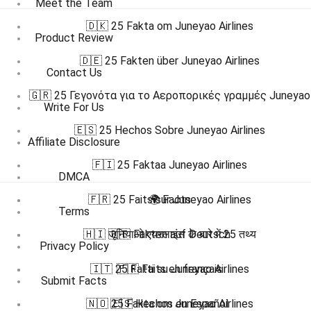
Meet the Team
🇩🇰 25 Fakta om Juneyao Airlines
Product Review
🇩🇪 25 Fakten über Juneyao Airlines
Contact Us
🇬🇷 25 Γεγονότα για το Αεροπορικές γραμμές Juneyao
Write For Us
🇪🇸 25 Hechos Sobre Juneyao Airlines
Affiliate Disclosure
🇫🇮 25 Faktaa Juneyao Airlines
DMCA
🇫🇷 25 Faits sur Juneyao Airlines
🌍 Facts
Terms
🇭🇮 जूनियाओ एयरलाइंस के बारे में 25 तथ्य
🇩🇪 Fakten auf Deutsch
Privacy Policy
🇮🇹 25 Fatti su Juneyao Airlines
🇫🇷 Faits en français
Submit Facts
🇳🇴 25 Fakta om Juneyao Airlines
🇪🇸 Hechos en Español