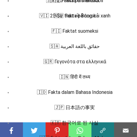
🇸🇪 25 Fakta om Broccoli
🇸🇪 Fakta på svenska
🇻🇮 25 Sự thật về Bông cải xanh
🇳🇴 Fakta på norsk
🇫🇮 Faktat suomeksi
🇸🇦 حقائق باللغة العربية
🇬🇷 Γεγονότα στα ελληνικά
🇮🇳 हिंदी में तथ्य
🇮🇩 Fakta dalam Bahasa Indonesia
🇯🇵 日本語の事実
🇰🇷 한국어로 된 사실