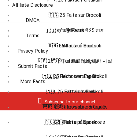
Affiliate Disclosure
🇫🇷 25 Faits sur Brocoli
DMCA
🇭🇮 ब्रोकोली के बारे में 25 तथ्य
🌍 Facts
Terms
🇩🇪 Fakten auf Deutsch
🇮🇹 25 Fatti su Broccoli
Privacy Policy
🇰🇷 25 가지 브로콜리에 대한 사실
🇫🇷 Faits en français
Submit Facts
🇲🇸 25 Fakta tentang Brokoli
🇪🇸 Hechos en Español
More Facts
🇳🇴 25 Fakta om Brokkoli
🇮🇹 Fatti in Italiano
Subscribe to our channel
🇧🇷 🇵🇹 Fatos em português
🇵🇹 25 Fatos sobre Brócolis
🇷🇺 25 Факты о Брокколи
🇩🇰 Fakta på dansk