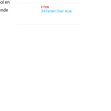
ol en
ETEN
rende
34 Feiten Over Acai