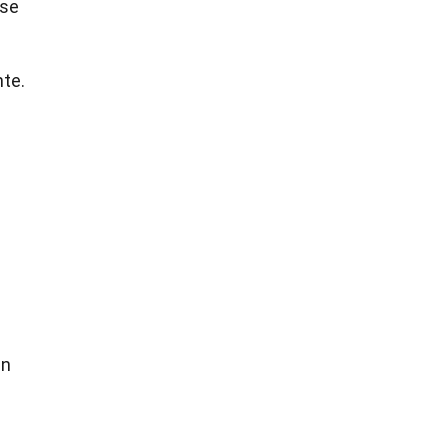
nse
te.
en