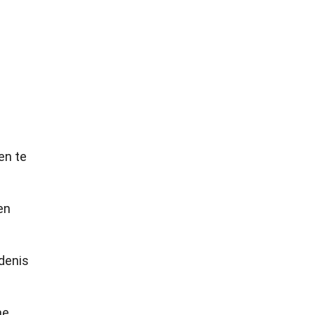
en te
en
denis
ae