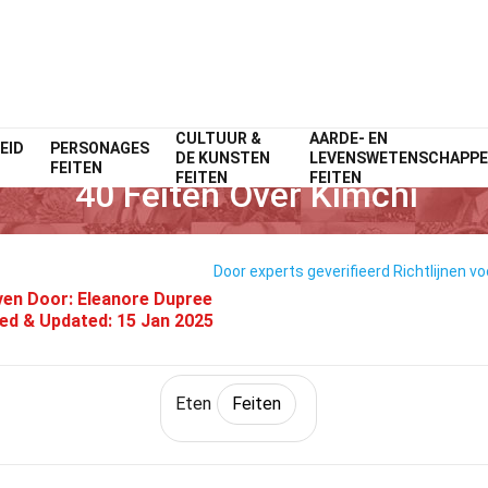
CULTUUR &
AARDE- EN
EID
PERSONAGES
Home
Levensstijl
Feiten
Eten
Feiten
DE KUNSTEN
LEVENSWETENSCHAPP
FEITEN
FEITEN
FEITEN
40 Feiten Over Kimchi
Door experts geverifieerd
Richtlijnen vo
ven Door:
Eleanore Dupree
ied & Updated:
15 Jan 2025
Eten
Feiten