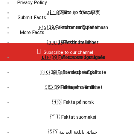
Privacy Policy
🇯🇵 37個のカバラの事実
🇫🇷 Faits en français
Submit Facts
🇲🇸 39 Fakta tentang Kesamaan
🇪🇸 Hechos en Español
More Facts
🇳🇴 39 Fakta om Likhet
🇮🇹 Fatti in Italiano
Subscribe to our channel
🇵🇹 39 Fatos sobre Igualdade
🇧🇷 🇵🇹 Fatos em português
🇷🇴 39 Fapte despre Egalitate
🇩🇰 Fakta på dansk
🇸🇪 39 Fakta om Jämlikhet
🇸🇪 Fakta på svenska
🇳🇴 Fakta på norsk
🇫🇮 Faktat suomeksi
🇸🇦 حقائق باللغة العربية