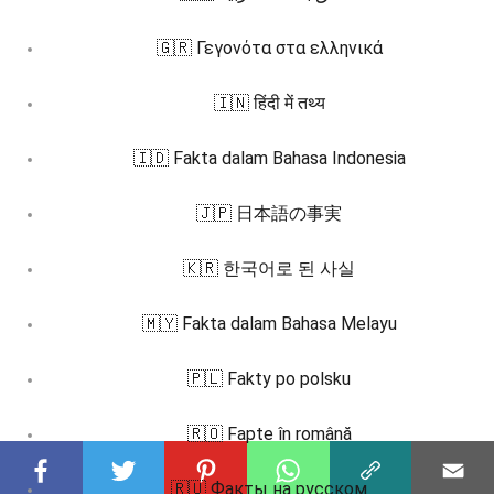
🇬🇷 Γεγονότα στα ελληνικά
🇮🇳 हिंदी में तथ्य
🇮🇩 Fakta dalam Bahasa Indonesia
🇯🇵 日本語の事実
🇰🇷 한국어로 된 사실
🇲🇾 Fakta dalam Bahasa Melayu
🇵🇱 Fakty po polsku
🇷🇴 Fapte în română
🇷🇺 Факты на русском