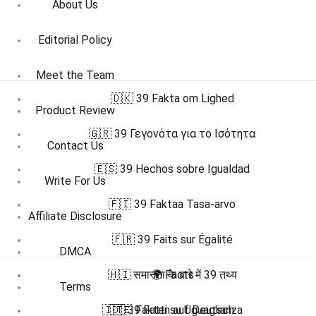
About Us
Editorial Policy
Meet the Team
🇩🇰 39 Fakta om Lighed
Product Review
🇬🇷 39 Γεγονότα για το Ισότητα
Contact Us
🇪🇸 39 Hechos sobre Igualdad
Write For Us
🇫🇮 39 Faktaa Tasa-arvo
Affiliate Disclosure
🇫🇷 39 Faits sur Égalité
DMCA
🇭🇮 समानता के बारे में 39 तथ्य
🌍 Facts
Terms
🇮🇹 39 Fatti su Uguaglianza
🇩🇪 Fakten auf Deutsch